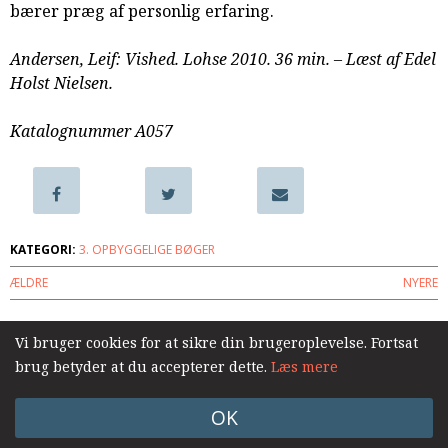
bærer præg af personlig erfaring.
samarbejde
8.0:
Støt
Andersen, Leif: Vished. Lohse 2010. 36 min. – Læst af Edel
KABB!
Holst Nielsen.
9.0:
Links
Næste
Katalognummer A057
indlæg:
Med
håb.
Håbet
om
KATEGORI:
3. OPBYGGELIGE BØGER
Guds
ÆLDRE
NYERE
rige,
om
hans
Vi bruger cookies for at sikre din brugeroplevelse. Fortsat
Log ind
frelse
brug betyder at du accepterer dette.
Læs mere
og
daglige
OK
nærvær
Forrige