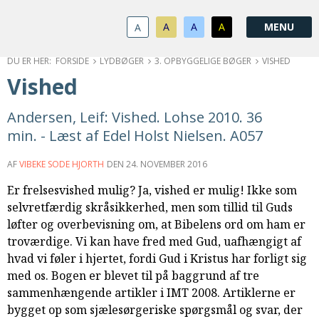
1.0:
Spring
Vend
Gå
Om
menu
tilbage
til
KABB
A
A
A
A
1.1:
over
til
vores
Kontakt
1.2:
og
forsiden
guide
Bestyrelse
FORSIDE
LYDBØGER
3. OPBYGGELIGE BØGER
VISHED
1.3:
gå
for
Økonomi
Vished
1.4:
til
tilgængelighed
Årsberetning
1.5:
indhold
Privatlivspolitik
Andersen, Leif: Vished. Lohse 2010. 36
1.6:
Vedtægter
min. - Læst af Edel Holst Nielsen. A057
2.0:
Nyheder
3.0:
Kalender
AF
VIBEKE SODE HJORTH
DEN
24. NOVEMBER 2016
4.0:
Kristeligt
Er frelsesvished mulig? Ja, vished er mulig! Ikke som
Lydbibliotek
selvretfærdig skråsikkerhed, men som tillid til Guds
5.0:
Lydbøger
løfter og overbevisning om, at Bibelens ord om ham er
til
troværdige. Vi kan have fred med Gud, uafhængigt af
udlån
hvad vi føler i hjertet, fordi Gud i Kristus har forligt sig
6.0:
Bibelen
med os. Bogen er blevet til på baggrund af tre
7.0:
Arrangementer
sammenhængende artikler i IMT 2008. Artiklerne er
7.1:
Sommerstævne
bygget op som sjælesørgeriske spørgsmål og svar, der
7.2:
Nordisk