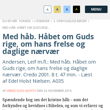
1.0:
Spring
Vend
Gå
Om
menu
tilbage
til
KABB
A
A
A
A
1.1:
over
til
vores
Kontakt
1.2:
og
forsiden
guide
Bestyrelse
FORSIDE
LYDBØGER
3. OPBYGGELIGE BØGER
1.3:
gå
for
Økonomi
MED HÅB. HÅBET OM GUDS RIGE, OM HANS FRELSE OG DAGLIGE NÆRVÆR
1.4:
til
tilgængelighed
Årsberetning
Med håb. Håbet om Guds
1.5:
indhold
Privatlivspolitik
rige, om hans frelse og
1.6:
Vedtægter
daglige nærvær
2.0:
Nyheder
3.0:
Kalender
Andersen, Leif m.fl.: Med håb. Håbet om
4.0:
Kristeligt
Guds rige, om hans frelse og daglige
Lydbibliotek
5.0:
Lydbøger
nærvær. Credo 2001. 8 t. 47 min. - Læst
til
af Edel Holst Nielsen. A035
udlån
6.0:
Bibelen
AF
VIBEKE SODE HJORTH
DEN
24. NOVEMBER 2016
7.0:
Arrangementer
Spændende bog om det kristne håb – som det
7.1:
Sommerstævne
forkyndes og bevidnes i Bibelen, og som vi erfarer og
7.2:
Nordisk