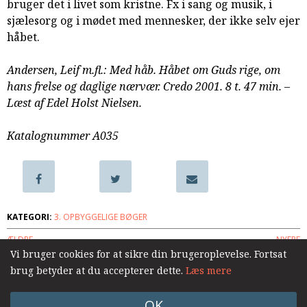
bruger det i livet som kristne. Fx i sang og musik, i
samarbejde
sjælesorg og i mødet med mennesker, der ikke selv ejer
8.0:
Støt
håbet.
KABB!
9.0:
Links
Andersen, Leif m.fl.: Med håb. Håbet om Guds rige, om
Næste
hans frelse og daglige nærvær. Credo 2001. 8 t. 47 min. –
indlæg:
Læst af Edel Holst Nielsen.
Når
Guds
Katalognummer A035
rige
kommer.
Tusindårsriget
og
den
KATEGORI:
3. OPBYGGELIGE BØGER
nye
ÆLDRE
NYERE
jord
Forrige
Vi bruger cookies for at sikre din brugeroplevelse. Fortsat
indlæg:
brug betyder at du accepterer dette.
Læs mere
Vished
Log ind
OK