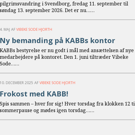
pilgrimsvandring i Svendborg, fredag 11. september til
L
søndag 13. september 2026. Det er nu……
æ
s
4.
m
4. MAJ
AF
VIBEKE SODE HJORTH
maj
e
Ny bemanding på KABBs kontor
r
e
KABBs bestyrelse er nu godt i mål med ansættelsen af nye
medarbejdere på kontoret. Den 1. juni tiltræder Vibeke
L
Sode……
æ
s
10.
m
10. DECEMBER 2025
AF
VIBEKE SODE HJORTH
december
e
Frokost med KABB!
r
2025
e
Spis sammen – hver for sig! Hver torsdag fra klokken 12 til
L
sommerpause og mødes igen torsdag……
æ
s
m