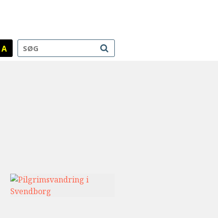
ok/lib/html/head.php
on line
213
A