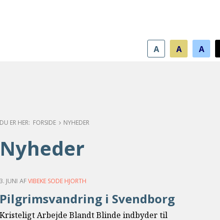
ww/kabb.dk/public_html/wp-content/themes/greenbro
A
A
A
FORSIDE
NYHEDER
Nyheder
3.
3. JUNI
AF
VIBEKE SODE HJORTH
juni
Pilgrimsvandring i Svendborg
Kristeligt Arbejde Blandt Blinde indbyder til