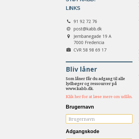
7.1:
Sommerstævne
18.0:
LINKS
7.2:
Nordisk
Tlf.:
samarbejde
91 92 72 76
8.0:
Støt
post@kabb.dk
Adresse:
KABB!
Jernbanegade 19 A
9.0:
7000 Fredericia
Links
Forretningsnummer:
CVR 58 98 69 17
Bliv låner
Som låner får du adgang til alle
lydbøger og ressourcer på
www.kabb.dk.
Klik her for at læse mere om udlån.
Brugernavn
Adgangskode