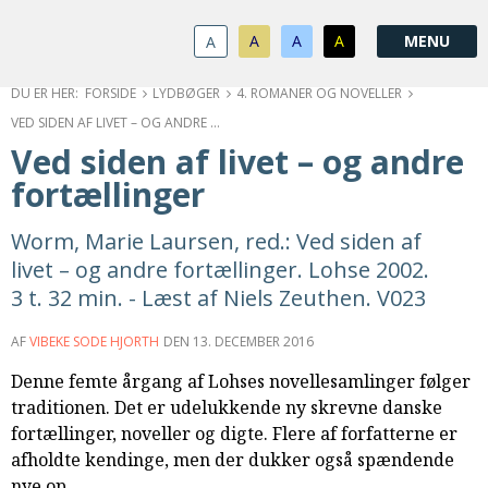
1.0:
Spring
Vend
Gå
Om
menu
tilbage
til
KABB
A
A
A
A
1.1:
over
til
vores
Kontakt
1.2:
og
forsiden
guide
Bestyrelse
FORSIDE
LYDBØGER
4. ROMANER OG NOVELLER
1.3:
gå
for
Økonomi
VED SIDEN AF LIVET – OG ANDRE FORTÆLLINGER
1.4:
til
tilgængelighed
Årsberetning
Ved siden af livet – og andre
1.5:
indhold
Privatlivspolitik
fortællinger
1.6:
Vedtægter
2.0:
Nyheder
Worm, Marie Laursen, red.: Ved siden af
3.0:
Kalender
livet – og andre fortællinger. Lohse 2002.
4.0:
Kristeligt
3 t. 32 min. - Læst af Niels Zeuthen. V023
Lydbibliotek
5.0:
Lydbøger
AF
VIBEKE SODE HJORTH
DEN
13. DECEMBER 2016
til
udlån
Denne femte årgang af Lohses novellesamlinger følger
6.0:
Bibelen
traditionen. Det er udelukkende ny skrevne danske
7.0:
Arrangementer
fortællinger, noveller og digte. Flere af forfatterne er
7.1:
Sommerstævne
afholdte kendinge, men der dukker også spændende
7.2:
Nordisk
nye op.