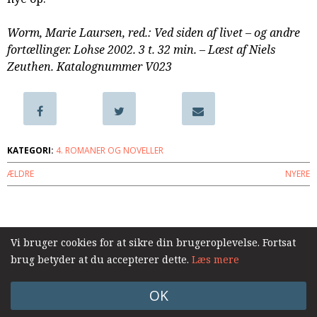
samarbejde
8.0:
Støt
Worm, Marie Laursen, red.: Ved siden af livet – og andre
KABB!
fortællinger. Lohse 2002. 3 t. 32 min. – Læst af Niels
9.0:
Links
Zeuthen. Katalognummer V023
Næste
indlæg:
Hytten.
Når
KATEGORI:
4. ROMANER OG NOVELLER
tragedien
møder
ÆLDRE
NYERE
evigheden
Forrige
indlæg:
Log ind
Måske
i
Vi bruger cookies for at sikre din brugeroplevelse. Fortsat
morgen
brug betyder at du accepterer dette.
Læs mere
–
og
OK
andre