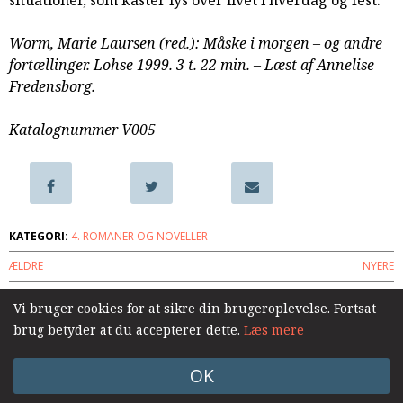
situationer, som kaster lys over livet i hverdag og fest.
samarbejde
8.0:
Støt
Worm, Marie Laursen (red.): Måske i morgen – og andre
KABB!
fortællinger. Lohse 1999. 3 t. 22 min. – Læst af Annelise
9.0:
Links
Fredensborg.
Næste
Katalognummer V005
indlæg:
Ved
siden
af
livet
KATEGORI:
4. ROMANER OG NOVELLER
–
og
ÆLDRE
NYERE
andre
fortællinger
Forrige
Vi bruger cookies for at sikre din brugeroplevelse. Fortsat
Log ind
indlæg:
brug betyder at du accepterer dette.
Læs mere
Før
solen
OK
står