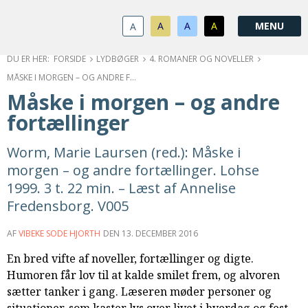
1.0:
Spring
Vend
Gå
Om
menu
tilbage
til
KABB
A
A
A
A
1.1:
over
til
vores
Kontakt
1.2:
og
forsiden
guide
Bestyrelse
FORSIDE
LYDBØGER
4. ROMANER OG NOVELLER
1.3:
gå
for
Økonomi
MÅSKE I MORGEN – OG ANDRE FORTÆLLINGER
1.4:
til
tilgængelighed
Årsberetning
Måske i morgen – og andre
1.5:
indhold
Privatlivspolitik
fortællinger
1.6:
Vedtægter
2.0:
Nyheder
Worm, Marie Laursen (red.): Måske i
3.0:
Kalender
morgen – og andre fortællinger. Lohse
4.0:
Kristeligt
1999. 3 t. 22 min. – Læst af Annelise
Lydbibliotek
Fredensborg. V005
5.0:
Lydbøger
til
AF
VIBEKE SODE HJORTH
DEN
13. DECEMBER 2016
udlån
6.0:
Bibelen
En bred vifte af noveller, fortællinger og digte.
7.0:
Arrangementer
Humoren får lov til at kalde smilet frem, og alvoren
7.1:
Sommerstævne
sætter tanker i gang. Læseren møder personer og
7.2:
Nordisk