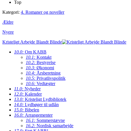
Top
Kategori:
4. Romaner og noveller
Ældre
Nyere
Kristeligt Arbejde Blandt Blinde
10.0:
Om KABB
10.1:
Kontakt
10.2:
Bestyrelse
10.3:
Økonomi
10.4:
Årsberetning
10.5:
Privatlivspolitik
10.6:
Vedtægter
11.0:
Nyheder
12.0:
Kalender
13.0:
Kristeligt Lydbibliotek
14.0:
Lydbøger til udlån
15.0:
Bibelen
16.0:
Arrangementer
16.1:
Sommerstævne
16.2:
Nordisk samarbejde
17.0:
Støt KABB!