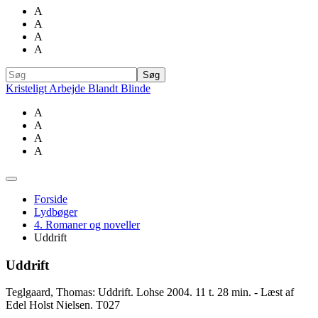
A
A
A
A
Kristeligt Arbejde Blandt Blinde
A
A
A
A
Forside
Lydbøger
4. Romaner og noveller
Uddrift
Uddrift
Teglgaard, Thomas: Uddrift. Lohse 2004. 11 t. 28 min. - Læst af
Edel Holst Nielsen. T027