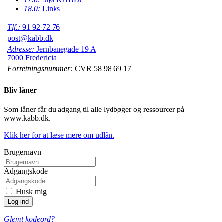
18.0:
Links
Tlf.:
91 92 72 76
post@kabb.dk
Adresse:
Jernbanegade 19 A
7000 Fredericia
Forretningsnummer:
CVR 58 98 69 17
Bliv låner
Som låner får du adgang til alle lydbøger og ressourcer på
www.kabb.dk.
Klik her for at læse mere om udlån.
Brugernavn
Adgangskode
Husk mig
Glemt kodeord?