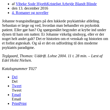
af
Vibeke Sode Hjorth
Kristeligt Arbejde Blandt Blinde
den
13. december 2016
4. Romaner og noveller
Johanne tvangsindlægges på den lukkede psykiatriske afdeling.
Sebastian er læge og ved, hvordan man behandler en psykotisk
patient. Eller gør han? Og spørgsmålet begynder at krybe ind under
dynen til ham om natten: Er Johanne virkelig sindssyg, eller er der
noget helt andet galt? Det er historien om et venskab og historien om
et forlist ægteskab. Og så er det en udfordring til den moderne
psykiatris paradigme.
Teglgaard, Thomas: Uddrift. Lohse 2004. 11 t. 28 min. – Læst af
Edel Holst Nielsen.
Katalognummer T027
Del
Del
Tweet
Tweet
Email
Email
Print
Print