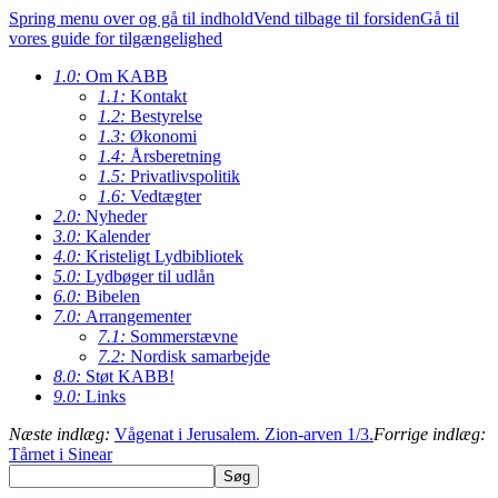
Spring menu over og gå til indhold
Vend tilbage til forsiden
Gå til
vores guide for tilgængelighed
1.0:
Om KABB
1.1:
Kontakt
1.2:
Bestyrelse
1.3:
Økonomi
1.4:
Årsberetning
1.5:
Privatlivspolitik
1.6:
Vedtægter
2.0:
Nyheder
3.0:
Kalender
4.0:
Kristeligt Lydbibliotek
5.0:
Lydbøger til udlån
6.0:
Bibelen
7.0:
Arrangementer
7.1:
Sommerstævne
7.2:
Nordisk samarbejde
8.0:
Støt KABB!
9.0:
Links
Næste indlæg:
Vågenat i Jerusalem. Zion-arven 1/3.
Forrige indlæg:
Tårnet i Sinear