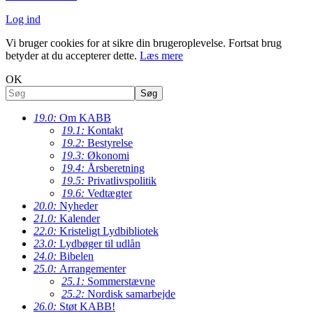
Log ind
Vi bruger cookies for at sikre din brugeroplevelse. Fortsat brug
betyder at du accepterer dette.
Læs mere
OK
19.0:
Om KABB
19.1:
Kontakt
19.2:
Bestyrelse
19.3:
Økonomi
19.4:
Årsberetning
19.5:
Privatlivspolitik
19.6:
Vedtægter
20.0:
Nyheder
21.0:
Kalender
22.0:
Kristeligt Lydbibliotek
23.0:
Lydbøger til udlån
24.0:
Bibelen
25.0:
Arrangementer
25.1:
Sommerstævne
25.2:
Nordisk samarbejde
26.0:
Støt KABB!