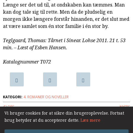
Længe ser det ud til, at ondskaben kan tæmmes. Man
samarbejde
kan dog tale sig til rette. Men da de pludselig en
8.0:
Støt
morgen ikke længere forstår hinanden, er det slut med
KABB!
at være samlet som én stor familie i én stor by.
9.0:
Links
Næste
Teglgaard, Thomas: Tårnet i Sinear. Lohse 2011. 21 t. 53
indlæg:
min. – Læst af Esben Hansen.
Uddrift
Forrige
indlæg:
Katalognummer T072
Tid
til
læhegn
KATEGORI:
4. ROMANER OG NOVELLER
ÆLDRE
NYERE
Vi bruger cookies for at sikre din brugeroplevelse. Fortsat
brug betyder at du accepterer dette.
Læs mere
Log ind