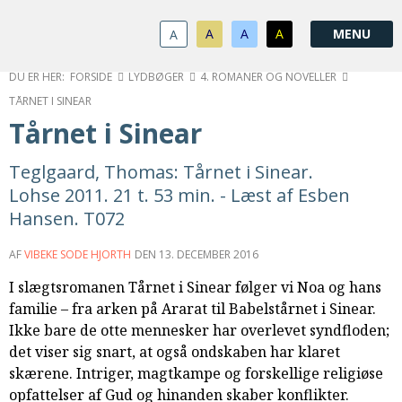
1.0:
Spring
Vend
Gå
Om
menu
tilbage
til
KABB
A
A
A
A
1.1:
over
til
vores
Kontakt
1.2:
og
forsiden
guide
Bestyrelse
FORSIDE
LYDBØGER
4. ROMANER OG NOVELLER
1.3:
gå
for
Økonomi
TÅRNET I SINEAR
1.4:
til
tilgængelighed
Årsberetning
Tårnet i Sinear
1.5:
indhold
Privatlivspolitik
1.6:
Vedtægter
Teglgaard, Thomas: Tårnet i Sinear.
2.0:
Nyheder
Lohse 2011. 21 t. 53 min. - Læst af Esben
3.0:
Kalender
Hansen. T072
4.0:
Kristeligt
Lydbibliotek
AF
VIBEKE SODE HJORTH
DEN
13. DECEMBER 2016
5.0:
Lydbøger
I slægtsromanen Tårnet i Sinear følger vi Noa og hans
til
familie – fra arken på Ararat til Babelstårnet i Sinear.
udlån
Ikke bare de otte mennesker har overlevet syndfloden;
6.0:
Bibelen
det viser sig snart, at også ondskaben har klaret
7.0:
Arrangementer
skærene. Intriger, magtkampe og forskellige religiøse
7.1:
Sommerstævne
opfattelser af Gud og hinanden skaber konflikter.
7.2:
Nordisk