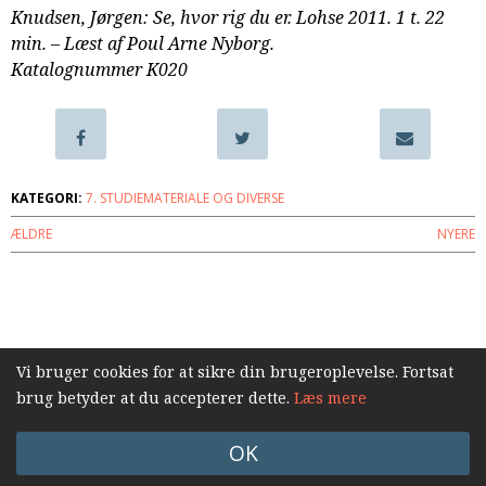
Knudsen, Jørgen: Se, hvor rig du er. Lohse 2011. 1 t. 22
samarbejde
min. – Læst af Poul Arne Nyborg.
8.0:
Støt
Katalognummer K020
KABB!
9.0:
Links
Næste
indlæg:
Det
KATEGORI:
7. STUDIEMATERIALE OG DIVERSE
enestående
ÆLDRE
NYERE
liv
Forrige
indlæg:
Kald
og
konsekvens
Vi bruger cookies for at sikre din brugeroplevelse. Fortsat
brug betyder at du accepterer dette.
Læs mere
OK