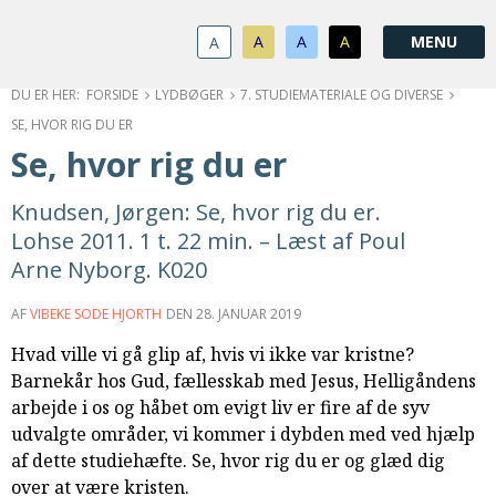
1.0:
Spring
Vend
Gå
Om
menu
tilbage
til
KABB
A
A
A
A
1.1:
over
til
vores
Kontakt
1.2:
og
forsiden
guide
Bestyrelse
FORSIDE
LYDBØGER
7. STUDIEMATERIALE OG DIVERSE
1.3:
gå
for
Økonomi
SE, HVOR RIG DU ER
1.4:
til
tilgængelighed
Årsberetning
Se, hvor rig du er
1.5:
indhold
Privatlivspolitik
1.6:
Vedtægter
Knudsen, Jørgen: Se, hvor rig du er.
2.0:
Nyheder
Lohse 2011. 1 t. 22 min. – Læst af Poul
3.0:
Kalender
Arne Nyborg. K020
4.0:
Kristeligt
Lydbibliotek
AF
VIBEKE SODE HJORTH
DEN
28. JANUAR 2019
5.0:
Lydbøger
Hvad ville vi gå glip af, hvis vi ikke var kristne?
til
Barnekår hos Gud, fællesskab med Jesus, Helligåndens
udlån
arbejde i os og håbet om evigt liv er fire af de syv
6.0:
Bibelen
udvalgte områder, vi kommer i dybden med ved hjælp
7.0:
Arrangementer
af dette studiehæfte. Se, hvor rig du er og glæd dig
7.1:
Sommerstævne
over at være kristen.
7.2:
Nordisk