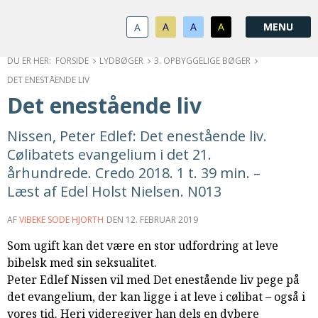
1.0:
Spring
Vend
Gå
Om
menu
tilbage
til
KABB
A
A
A
A
1.1:
over
til
vores
Kontakt
1.2:
og
forsiden
guide
Bestyrelse
FORSIDE
LYDBØGER
3. OPBYGGELIGE BØGER
1.3:
gå
for
Økonomi
DET ENESTÅENDE LIV
1.4:
til
tilgængelighed
Årsberetning
Det enestående liv
1.5:
indhold
Privatlivspolitik
1.6:
Vedtægter
Nissen, Peter Edlef: Det enestående liv.
2.0:
Nyheder
Cølibatets evangelium i det 21.
3.0:
Kalender
århundrede. Credo 2018. 1 t. 39 min. –
4.0:
Kristeligt
Læst af Edel Holst Nielsen. N013
Lydbibliotek
5.0:
Lydbøger
AF
VIBEKE SODE HJORTH
DEN
12. FEBRUAR 2019
til
Som ugift kan det være en stor udfordring at leve
udlån
bibelsk med sin seksualitet.
6.0:
Bibelen
Peter Edlef Nissen vil med Det enestående liv pege på
7.0:
Arrangementer
det evangelium, der kan ligge i at leve i cølibat – også i
7.1:
Sommerstævne
vores tid. Heri videregiver han dels en dybere
7.2:
Nordisk