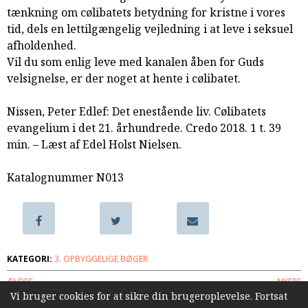
tænkning om cølibatets betydning for kristne i vores
samarbejde
tid, dels en lettilgængelig vejledning i at leve i seksuel
8.0:
Støt
afholdenhed.
KABB!
Vil du som enlig leve med kanalen åben for Guds
9.0:
Links
velsignelse, er der noget at hente i cølibatet.
Næste
indlæg:
Nissen, Peter Edlef: Det enestående liv. Cølibatets
Ved
evangelium i det 21. århundrede. Credo 2018. 1 t. 39
en
min. – Læst af Edel Holst Nielsen.
korsvej
Forrige
indlæg:
Katalognummer N013
Se,
hvor
rig
du
er
KATEGORI:
3. OPBYGGELIGE BØGER
ÆLDRE
NYERE
Vi bruger cookies for at sikre din brugeroplevelse. Fortsat