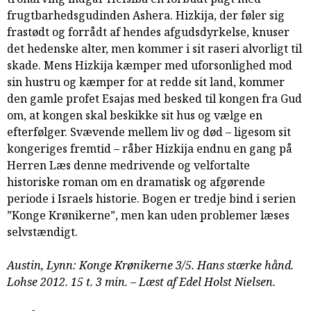
samarbejde
frugtbarhedsgudinden Ashera. Hizkija, der føler sig
8.0:
Støt
frastødt og forrådt af hendes afgudsdyrkelse, knuser
KABB!
det hedenske alter, men kommer i sit raseri alvorligt til
9.0:
Links
skade. Mens Hizkija kæmper med uforsonlighed mod
sin hustru og kæmper for at redde sit land, kommer
Næste
den gamle profet Esajas med besked til kongen fra Gud
indlæg:
om, at kongen skal beskikke sit hus og vælge en
Konge
efterfølger. Svævende mellem liv og død – ligesom sit
Krønikerne
kongeriges fremtid – råber Hizkija endnu en gang på
4/5.
Herren Læs denne medrivende og velfortalte
Fædrenes
historiske roman om en dramatisk og afgørende
tro
Forrige
periode i Israels historie. Bogen er tredje bind i serien
indlæg:
”Konge Krønikerne”, men kan uden problemer læses
Konge
selvstændigt.
Krønikerne
2/5.
Austin, Lynn: Konge Krønikerne 3/5. Hans stærke hånd.
En
Lohse 2012. 15 t. 3 min. – Læst af Edel Holst Nielsen.
sang
om