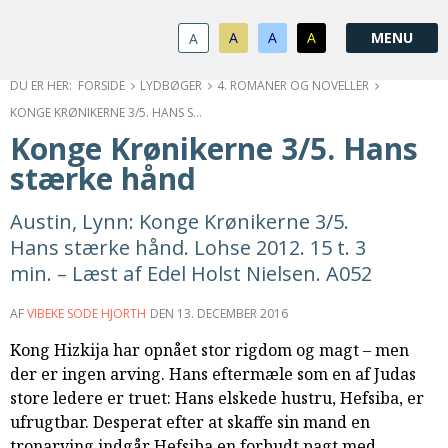
1.0:
Spring
Vend
Gå
Om
menu
tilbage
til
KABB
A
A
A
A
1.1:
over
til
vores
Kontakt
1.2:
og
forsiden
guide
Bestyrelse
FORSIDE
LYDBØGER
4. ROMANER OG NOVELLER
1.3:
gå
for
Økonomi
KONGE KRØNIKERNE 3/5. HANS STÆRKE HÅND
1.4:
til
tilgængelighed
Årsberetning
Konge Krønikerne 3/5. Hans
1.5:
indhold
Privatlivspolitik
stærke hånd
1.6:
Vedtægter
2.0:
Nyheder
Austin, Lynn: Konge Krønikerne 3/5.
3.0:
Kalender
Hans stærke hånd. Lohse 2012. 15 t. 3
4.0:
Kristeligt
min. – Læst af Edel Holst Nielsen. A052
Lydbibliotek
5.0:
Lydbøger
AF
VIBEKE SODE HJORTH
DEN
13. DECEMBER 2016
til
udlån
Kong Hizkija har opnået stor rigdom og magt – men
6.0:
Bibelen
der er ingen arving. Hans eftermæle som en af Judas
7.0:
Arrangementer
store ledere er truet: Hans elskede hustru, Hefsiba, er
7.1:
Sommerstævne
ufrugtbar. Desperat efter at skaffe sin mand en
7.2:
Nordisk
tronarving indgår Hefsiba en forbudt pagt med