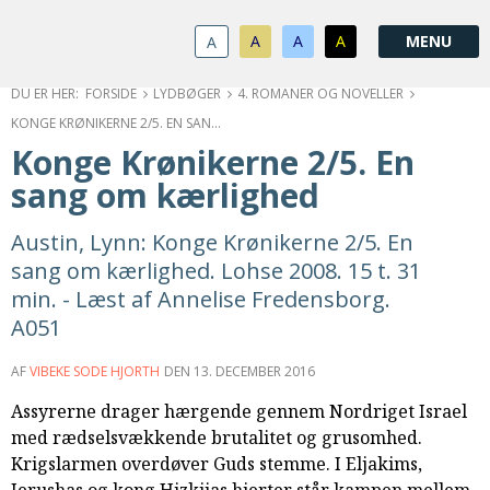
1.0:
Spring
Vend
Gå
Om
menu
tilbage
til
KABB
A
A
A
A
1.1:
over
til
vores
Kontakt
1.2:
og
forsiden
guide
Bestyrelse
FORSIDE
LYDBØGER
4. ROMANER OG NOVELLER
1.3:
gå
for
Økonomi
KONGE KRØNIKERNE 2/5. EN SANG OM KÆRLIGHED
1.4:
til
tilgængelighed
Årsberetning
Konge Krønikerne 2/5. En
1.5:
indhold
Privatlivspolitik
sang om kærlighed
1.6:
Vedtægter
2.0:
Nyheder
Austin, Lynn: Konge Krønikerne 2/5. En
3.0:
Kalender
sang om kærlighed. Lohse 2008. 15 t. 31
4.0:
Kristeligt
min. - Læst af Annelise Fredensborg.
Lydbibliotek
A051
5.0:
Lydbøger
til
AF
VIBEKE SODE HJORTH
DEN
13. DECEMBER 2016
udlån
6.0:
Bibelen
Assyrerne drager hærgende gennem Nordriget Israel
7.0:
Arrangementer
med rædselsvækkende brutalitet og grusomhed.
7.1:
Sommerstævne
Krigslarmen overdøver Guds stemme. I Eljakims,
7.2:
Nordisk