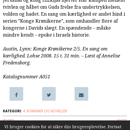
Jerushas og kong Hizkijas hjerter står kampen mellem
samarbejde
tvivlen og håbet om Guds frelse fra undertrykkelsen,
8.0:
Støt
volden og hadet. En sang om kærlighed er andet bind i
KABB!
serien ”Konge Krønikerne”, som omhandler flere af
9.0:
Links
kongerne i Davids slægt. En spændende – måske
mindre kendt – epoke i Israels historie.
Næste
indlæg:
Austin, Lynn: Konge Krønikerne 2/5. En sang om
Konge
kærlighed. Lohse 2008. 15 t. 31 min. – Læst af Annelise
Krønikerne
Fredensborg.
3/5.
Hans
Katalognummer A051
stærke
hånd
Forrige
indlæg:
Konge
Krønikerne
KATEGORI:
4. ROMANER OG NOVELLER
1/5.
Guds
ÆLDRE
NYERE
konger.
Vi bruger cookies for at sikre din brugeroplevelse. Fortsat