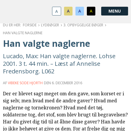
1.0:
Spring
Vend
Gå
Om
menu
tilbage
til
KABB
A
A
A
A
1.1:
over
til
vores
Kontakt
1.2:
og
forsiden
guide
Bestyrelse
FORSIDE
LYDBØGER
3. OPBYGGELIGE BØGER
1.3:
gå
for
Økonomi
HAN VALGTE NAGLERNE
1.4:
til
tilgængelighed
Årsberetning
Han valgte naglerne
1.5:
indhold
Privatlivspolitik
1.6:
Vedtægter
Lucado, Max: Han valgte naglerne. Lohse
2.0:
Nyheder
2001. 3 t. 44 min. – Læst af Annelise
3.0:
Kalender
Fredensborg. L062
4.0:
Kristeligt
Lydbibliotek
AF
VIBEKE SODE HJORTH
DEN
6. DECEMBER 2016
5.0:
Lydbøger
Der er blevet sagt meget om den gave, som korset er i
til
sig selv, men hvad med de andre gaver? Hvad med
udlån
naglerne og tornekronen? Hvad med det tøj,
6.0:
Bibelen
soldaterne tog, det stof, som blev brugt til begravelsen?
7.0:
Arrangementer
Har du givet dig tid til at åbne disse gaver? Han havde
7.1:
Sommerstævne
jo ikke behøvet at give os dem. For at frelse dig og mig
7.2:
Nordisk