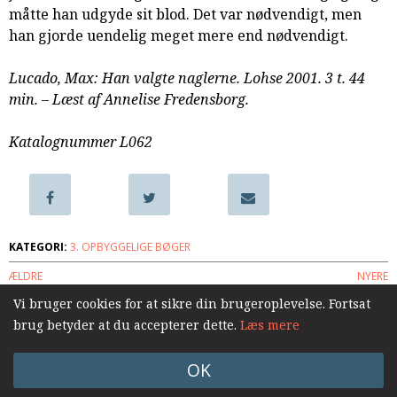
måtte han udgyde sit blod. Det var nødvendigt, men
samarbejde
han gjorde uendelig meget mere end nødvendigt.
8.0:
Støt
KABB!
Lucado, Max: Han valgte naglerne. Lohse 2001. 3 t. 44
9.0:
Links
min. – Læst af Annelise Fredensborg.
Næste
indlæg:
Katalognummer L062
Hver
dag
fortjener
en
chance
Forrige
KATEGORI:
3. OPBYGGELIGE BØGER
indlæg:
ÆLDRE
NYERE
Han
flytter
Vi bruger cookies for at sikre din brugeroplevelse. Fortsat
stadig
brug betyder at du accepterer dette.
Læs mere
Log ind
sten
OK