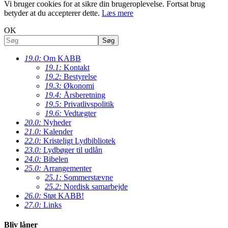
Vi bruger cookies for at sikre din brugeroplevelse. Fortsat brug
betyder at du accepterer dette.
Læs mere
OK
19.0:
Om KABB
19.1:
Kontakt
19.2:
Bestyrelse
19.3:
Økonomi
19.4:
Årsberetning
19.5:
Privatlivspolitik
19.6:
Vedtægter
20.0:
Nyheder
21.0:
Kalender
22.0:
Kristeligt Lydbibliotek
23.0:
Lydbøger til udlån
24.0:
Bibelen
25.0:
Arrangementer
25.1:
Sommerstævne
25.2:
Nordisk samarbejde
26.0:
Støt KABB!
27.0:
Links
Bliv låner