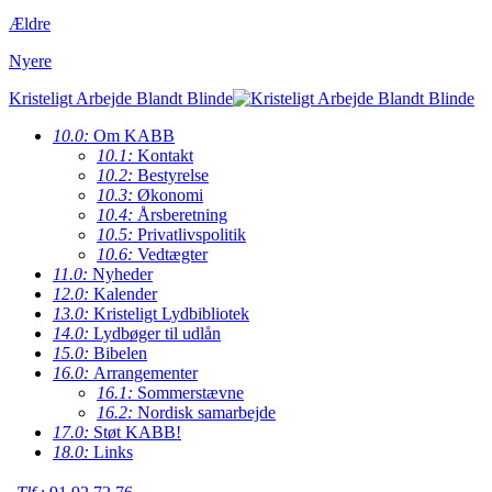
Ældre
Nyere
Kristeligt Arbejde Blandt Blinde
10.0:
Om KABB
10.1:
Kontakt
10.2:
Bestyrelse
10.3:
Økonomi
10.4:
Årsberetning
10.5:
Privatlivspolitik
10.6:
Vedtægter
11.0:
Nyheder
12.0:
Kalender
13.0:
Kristeligt Lydbibliotek
14.0:
Lydbøger til udlån
15.0:
Bibelen
16.0:
Arrangementer
16.1:
Sommerstævne
16.2:
Nordisk samarbejde
17.0:
Støt KABB!
18.0:
Links