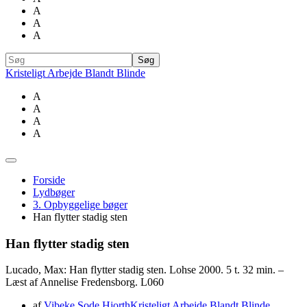
A
A
A
Kristeligt Arbejde Blandt Blinde
A
A
A
A
Forside
Lydbøger
3. Opbyggelige bøger
Han flytter stadig sten
Han flytter stadig sten
Lucado, Max: Han flytter stadig sten. Lohse 2000. 5 t. 32 min. –
Læst af Annelise Fredensborg. L060
af
Vibeke Sode Hjorth
Kristeligt Arbejde Blandt Blinde