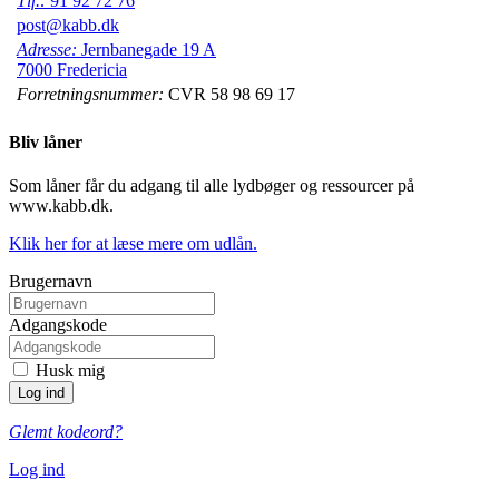
Tlf.:
91 92 72 76
post@kabb.dk
Adresse:
Jernbanegade 19 A
7000 Fredericia
Forretningsnummer:
CVR 58 98 69 17
Bliv låner
Som låner får du adgang til alle lydbøger og ressourcer på
www.kabb.dk.
Klik her for at læse mere om udlån.
Brugernavn
Adgangskode
Husk mig
Glemt kodeord?
Log ind