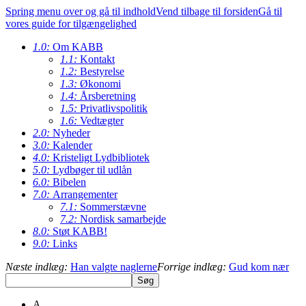
Spring menu over og gå til indhold
Vend tilbage til forsiden
Gå til
vores guide for tilgængelighed
1.0:
Om KABB
1.1:
Kontakt
1.2:
Bestyrelse
1.3:
Økonomi
1.4:
Årsberetning
1.5:
Privatlivspolitik
1.6:
Vedtægter
2.0:
Nyheder
3.0:
Kalender
4.0:
Kristeligt Lydbibliotek
5.0:
Lydbøger til udlån
6.0:
Bibelen
7.0:
Arrangementer
7.1:
Sommerstævne
7.2:
Nordisk samarbejde
8.0:
Støt KABB!
9.0:
Links
Næste indlæg:
Han valgte naglerne
Forrige indlæg:
Gud kom nær
A