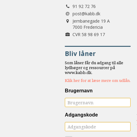
Tlf.:
samarbejde
91 92 72 76
8.0:
Støt
post@kabb.dk
Adresse:
KABB!
Jernbanegade 19 A
9.0:
7000 Fredericia
Links
Forretningsnummer:
CVR 58 98 69 17
Næste
indlæg:
Bliv låner
I
frafaldets
Som låner får du adgang til alle
tid
Forrige
lydbøger og ressourcer på
www.kabb.dk.
indlæg:
Klik her for at læse mere om udlån.
Beker,
den
Brugernavn
fortabte
søn
Adgangskode