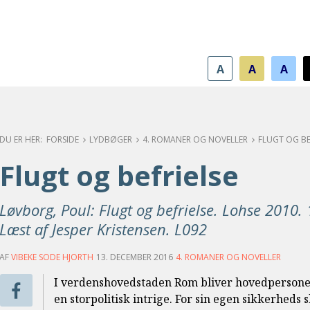
A
A
A
FORSIDE
LYDBØGER
4. ROMANER OG NOVELLER
FLUGT OG BE
Flugt og befrielse
Løvborg, Poul: Flugt og befrielse. Lohse 2010. 
Læst af Jesper Kristensen. L092
AF
VIBEKE SODE HJORTH
13. DECEMBER 2016
4. ROMANER OG NOVELLER
I verdenshovedstaden Rom bliver hovedpersonen L
en storpolitisk intrige. For sin egen sikkerheds