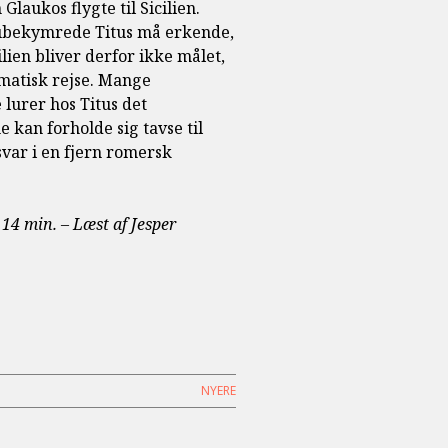
aukos flygte til Sicilien.
l ubekymrede Titus må erkende,
lien bliver derfor ikke målet,
matisk rejse. Mange
 lurer hos Titus det
an forholde sig tavse til
var i en fjern romersk
 14 min. – Læst af Jesper
NYERE