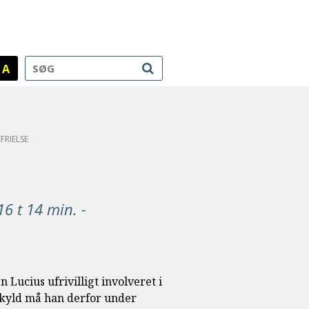
A
FRIELSE
16 t 14 min. -
ucius ufrivilligt involveret i
 skyld må han derfor under