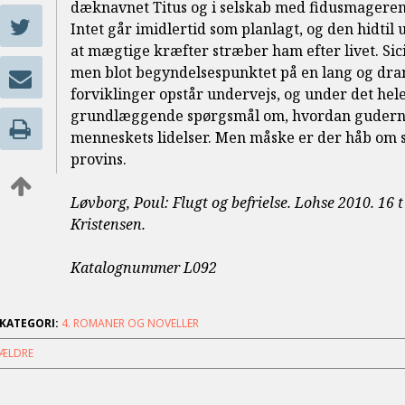
dæknavnet Titus og i selskab med fidusmageren Gl
Intet går imidlertid som planlagt, og den hidti
at mægtige kræfter stræber ham efter livet. Sici
men blot begyndelsespunktet på en lang og dra
forviklinger opstår undervejs, og under det hele
grundlæggende spørgsmål om, hvordan guderne k
menneskets lidelser. Men måske er der håb om s
provins.
Løvborg, Poul: Flugt og befrielse. Lohse 2010. 16 t
Kristensen.
Katalognummer L092
KATEGORI:
4. ROMANER OG NOVELLER
ÆLDRE