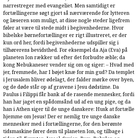
narrestreger med evangeliet. Men samtidigt er
samarbejde
fortællingerne søgt gjort så nærværende for lytteren
8.0:
Støt
og læseren som muligt, at disse nogle steder ligefrem
KABB!
føler at være til stede midt i begivenhederne. Hvor
9.0:
Links
bibelske børnefortællinger er rigt illustreret, er der
Næste
kun ord her, fordi begivenhederne udspiller sig i
indlæg:
tilhørerens bevidsthed. For eksempel da Aja (Eva) på
Flugt
planeten Ion rækker ud efter det forbudte æble; da
og
kong Nebukaneser vender sig om og siger: – Hvad med
befrielse
Forrige
jer, fremmede, har I bøjet knæ for min gud? Da templet
indlæg:
i Jerusalem bliver ødelagt, der falder mørke over byen,
For
og de døde står op af gravene i Jesu dødstime. Da
intet
Paulus i Filippi får bank af de rasende mennesker, fordi
han har jaget en spådomsånd ud af en ung pige, og da
han i Athen siger til de unge danskere: Husk at fortælle
hjemme om Jesus! Der er nemlig tre unge danske
mennesker med i fortællingerne, for den berømte
tidsmaskine fører dem til planeten Ion, og tilbage i