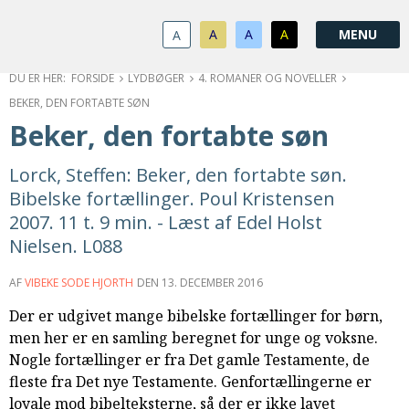
1.0:
Spring
Vend
Gå
Om
menu
tilbage
til
KABB
A
A
A
A
1.1:
over
til
vores
Kontakt
1.2:
og
forsiden
guide
Bestyrelse
FORSIDE
LYDBØGER
4. ROMANER OG NOVELLER
1.3:
gå
for
Økonomi
BEKER, DEN FORTABTE SØN
1.4:
til
tilgængelighed
Årsberetning
Beker, den fortabte søn
1.5:
indhold
Privatlivspolitik
1.6:
Vedtægter
Lorck, Steffen: Beker, den fortabte søn.
2.0:
Nyheder
Bibelske fortællinger. Poul Kristensen
3.0:
Kalender
2007. 11 t. 9 min. - Læst af Edel Holst
4.0:
Kristeligt
Nielsen. L088
Lydbibliotek
5.0:
Lydbøger
AF
VIBEKE SODE HJORTH
DEN
13. DECEMBER 2016
til
Der er udgivet mange bibelske fortællinger for børn,
udlån
men her er en samling beregnet for unge og voksne.
6.0:
Bibelen
Nogle fortællinger er fra Det gamle Testamente, de
7.0:
Arrangementer
fleste fra Det nye Testamente. Genfortællingerne er
7.1:
Sommerstævne
loyale mod bibelteksterne, så der er ikke lavet
7.2:
Nordisk