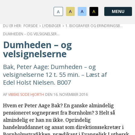
1.0:
Spring
Vend
Gå
Om
menu
tilbage
til
KABB
A
A
A
A
1.1:
over
til
vores
Kontakt
1.2:
og
forsiden
guide
Bestyrelse
FORSIDE
LYDBØGER
1. BIOGRAFIER OG ERINDRINGSBØGER
1.3:
gå
for
Økonomi
DUMHEDEN – OG VELSIGNELSERNE
1.4:
til
tilgængelighed
Årsberetning
Dumheden – og
1.5:
indhold
Privatlivspolitik
velsignelserne
1.6:
Vedtægter
2.0:
Nyheder
Bak, Peter Aage: Dumheden – og
3.0:
Kalender
velsignelserne 12 t. 55 min. – Læst af
4.0:
Kristeligt
Edel Holst Nielsen. B007
Lydbibliotek
5.0:
Lydbøger
AF
VIBEKE SODE HJORTH
DEN
16. NOVEMBER 2016
til
udlån
Hvem er Peter Aage Bak? En ganske almindelig
6.0:
Bibelen
pensioneret sognepræst fra Bornholm? 3 Helt så
7.0:
Arrangementer
almindelig er han nu ikke. Oprindelig
7.1:
Sommerstævne
handelsuddannet og ansat som direktionssekretær i
7.2:
Nordisk
Bornholmstrafikken, prædikant i Evangelisk Luthersk