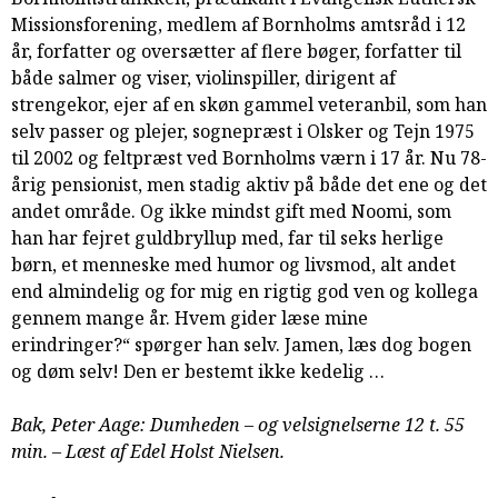
samarbejde
Missionsforening, medlem af Bornholms amtsråd i 12
8.0:
Støt
år, forfatter og oversætter af flere bøger, forfatter til
KABB!
både salmer og viser, violinspiller, dirigent af
9.0:
Links
strengekor, ejer af en skøn gammel veteranbil, som han
selv passer og plejer, sognepræst i Olsker og Tejn 1975
Næste
til 2002 og feltpræst ved Bornholms værn i 17 år. Nu 78-
indlæg:
årig pensionist, men stadig aktiv på både det ene og det
De
andet område. Og ikke mindst gift med Noomi, som
første
han har fejret guldbryllup med, far til seks herlige
spirer
Forrige
børn, et menneske med humor og livsmod, alt andet
indlæg:
end almindelig og for mig en rigtig god ven og kollega
Bono
gennem mange år. Hvem gider læse mine
erindringer?“ spørger han selv. Jamen, læs dog bogen
og døm selv! Den er bestemt ikke kedelig …
Bak, Peter Aage: Dumheden – og velsignelserne 12 t. 55
min. – Læst af Edel Holst Nielsen.