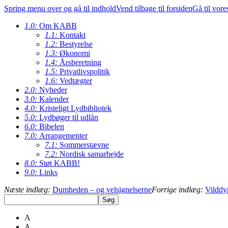
Spring menu over og gå til indhold
Vend tilbage til forsiden
Gå til vore
1.0:
Om KABB
1.1:
Kontakt
1.2:
Bestyrelse
1.3:
Økonomi
1.4:
Årsberetning
1.5:
Privatlivspolitik
1.6:
Vedtægter
2.0:
Nyheder
3.0:
Kalender
4.0:
Kristeligt Lydbibliotek
5.0:
Lydbøger til udlån
6.0:
Bibelen
7.0:
Arrangementer
7.1:
Sommerstævne
7.2:
Nordisk samarbejde
8.0:
Støt KABB!
9.0:
Links
Næste indlæg:
Dumheden – og velsignelserne
Forrige indlæg:
Vilddyr
A
A