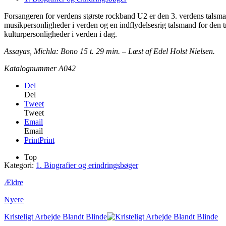
Forsangeren for verdens største rockband U2 er den 3. verdens talsmand.
musikpersonligheder i verden og en indflydelsesrig talsmand for den tre
kulturpersonligheder i verden i dag.
Assayas, Michla: Bono 15 t. 29 min. – Læst af Edel Holst Nielsen.
Katalognummer A042
Del
Del
Tweet
Tweet
Email
Email
Print
Print
Top
Kategori:
1. Biografier og erindringsbøger
Ældre
Nyere
Kristeligt Arbejde Blandt Blinde