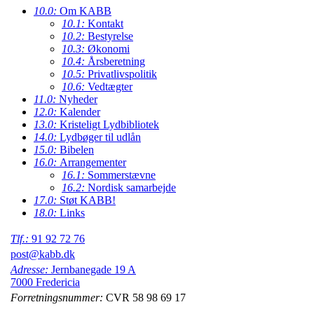
10.0:
Om KABB
10.1:
Kontakt
10.2:
Bestyrelse
10.3:
Økonomi
10.4:
Årsberetning
10.5:
Privatlivspolitik
10.6:
Vedtægter
11.0:
Nyheder
12.0:
Kalender
13.0:
Kristeligt Lydbibliotek
14.0:
Lydbøger til udlån
15.0:
Bibelen
16.0:
Arrangementer
16.1:
Sommerstævne
16.2:
Nordisk samarbejde
17.0:
Støt KABB!
18.0:
Links
Tlf.:
91 92 72 76
post@kabb.dk
Adresse:
Jernbanegade 19 A
7000 Fredericia
Forretningsnummer:
CVR 58 98 69 17