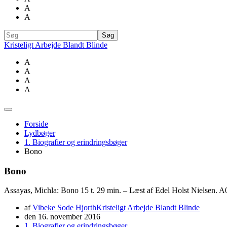
A
A
Kristeligt Arbejde Blandt Blinde
A
A
A
A
Forside
Lydbøger
1. Biografier og erindringsbøger
Bono
Bono
Assayas, Michla: Bono 15 t. 29 min. – Læst af Edel Holst Nielsen. 
af
Vibeke Sode Hjorth
Kristeligt Arbejde Blandt Blinde
den
16. november 2016
1. Biografier og erindringsbøger