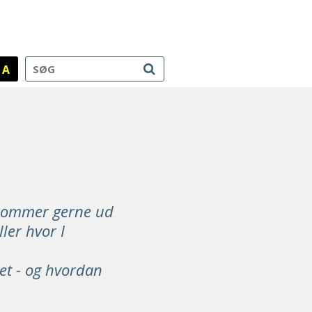
A
 kommer gerne ud
ler hvor I
net - og hvordan