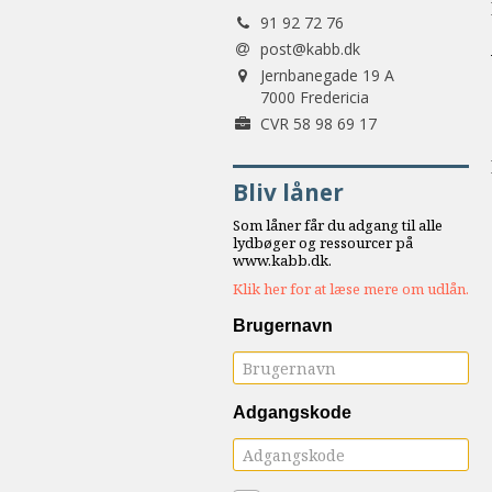
Tlf.:
samarbejde
91 92 72 76
8.0:
Støt
post@kabb.dk
Adresse:
KABB!
Jernbanegade 19 A
9.0:
7000 Fredericia
Links
Forretningsnummer:
CVR 58 98 69 17
Bliv låner
Som låner får du adgang til alle
lydbøger og ressourcer på
www.kabb.dk.
Klik her for at læse mere om udlån.
Brugernavn
Adgangskode