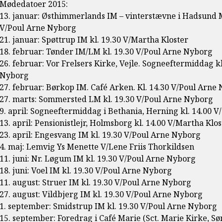
Mødedatoer 2015:
13. januar: Østhimmerlands IM – vinterstævne i Hadsund M
V/Poul Arne Nyborg
21. januar: Spøttrup IM kl. 19.30 V/Martha Kloster
18. februar: Tønder IM/LM kl. 19.30 V/Poul Arne Nyborg
26. februar: Vor Frelsers Kirke, Vejle. Sogneeftermiddag k
Nyborg
27. februar: Børkop IM. Café Arken. Kl. 14.30 V/Poul Arne
27. marts: Sommersted LM kl. 19.30 V/Poul Arne Nyborg
9. april: Sogneeftermiddag i Bethania, Herning kl. 14.00 V
13. april: Pensionistlejr, Holmsborg kl. 14.00 V/Martha Klos
23. april: Engesvang IM kl. 19.30 V/Poul Arne Nyborg
4. maj: Lemvig Ys Menette V/Lene Friis Thorkildsen
11. juni: Nr. Løgum IM kl. 19.30 V/Poul Arne Nyborg
18. juni: Voel IM kl. 19.30 V/Poul Arne Nyborg
11. august: Struer IM kl. 19.30 V/Poul Arne Nyborg
27. august: Vildbjerg IM kl. 19.30 V/Poul Arne Nyborg
1. september: Smidstrup IM kl. 19.30 V/Poul Arne Nyborg
15. september: Foredrag i Café Marie (Sct. Marie Kirke, Sø