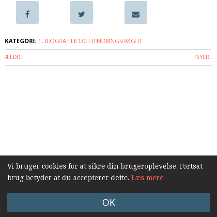
samarbejde
8.0:
Støt
KABB!
KATEGORI:
1. BIOGRAFIER OG ERINDRINGSBØGER
9.0:
Links
ÆLDRE
NYERE
Næste
indlæg:
Verden
Log ind
er
et
flyvesand
Forrige
indlæg:
Troskabens
dyre
pris
Vi bruger cookies for at sikre din brugeroplevelse. Fortsat
brug betyder at du accepterer dette.
Læs mere
OK