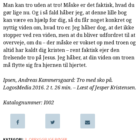
Man kan tro uden at tro! Måske er det faktisk, hvad du
samarbejde
gør lige nu. Og i så fald håber jeg, at denne lille bog
8.0:
Støt
kan være en hjælp for dig, så du får noget konkret og
KABB!
nyttig viden om, hvad tro er. Jeg håber dog, at det ikke
9.0:
Links
stopper ved ren viden, men at du bliver udfordret til at
Næste
overveje, om du – der måske er vokset op med troen og
indlæg:
altid har kaldt dig kristen – rent faktisk ejer den
Og
frelsende tro på Jesus. Jeg håber, at din viden om troen
det
må flytte sig fra hjernen til hjertet.
blev
morgen,
Ipsen, Andreas Kammersgaard: Tro med sko på.
første
LogosMedia 2016. 2 t. 26 min. – Læst af Jesper Kristensen.
dag
Forrige
indlæg:
Katalognummer: I002
Luthers
lille
katekismus
KATEGORI:
3. OPBYGGELIGE BØGER