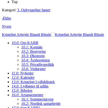
Top
Kategori:
3. Opbyggelige bøger
Ældre
Nyere
Kristeligt Arbejde Blandt Blinde
10.0:
Om KABB
10.1:
Kontakt
10.2:
Bestyrelse
10.3:
Økonomi
10.4:
Årsberetning
10.5:
Privatlivspolitik
10.6:
Vedtægter
11.0:
Nyheder
12.0:
Kalender
13.0:
Kristeligt Lydbibliotek
14.0:
Lydbøger til udlån
15.0:
Bibelen
16.0:
Arrangementer
16.1:
Sommerstævne
16.2:
Nordisk samarbejde
17.0:
Støt KABB!