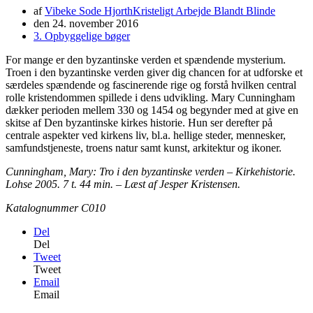
af
Vibeke Sode Hjorth
Kristeligt Arbejde Blandt Blinde
den
24. november 2016
3. Opbyggelige bøger
For mange er den byzantinske verden et spændende mysterium.
Troen i den byzantinske verden giver dig chancen for at udforske et
særdeles spændende og fascinerende rige og forstå hvilken central
rolle kristendommen spillede i dens udvikling. Mary Cunningham
dækker perioden mellem 330 og 1454 og begynder med at give en
skitse af Den byzantinske kirkes historie. Hun ser derefter på
centrale aspekter ved kirkens liv, bl.a. hellige steder, mennesker,
samfundstjeneste, troens natur samt kunst, arkitektur og ikoner.
Cunningham, Mary: Tro i den byzantinske verden – Kirkehistorie.
Lohse 2005. 7 t. 44 min. – Læst af Jesper Kristensen.
Katalognummer C010
Del
Del
Tweet
Tweet
Email
Email