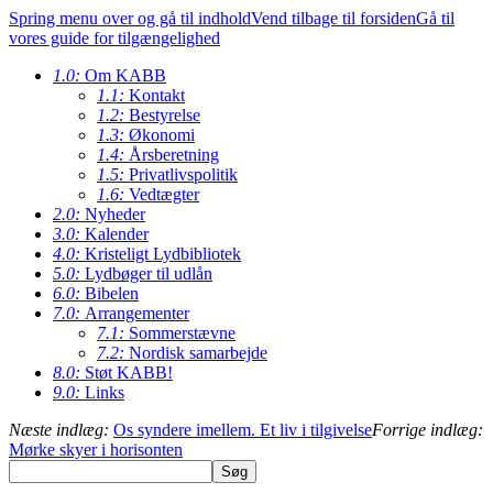
Spring menu over og gå til indhold
Vend tilbage til forsiden
Gå til
vores guide for tilgængelighed
1.0:
Om KABB
1.1:
Kontakt
1.2:
Bestyrelse
1.3:
Økonomi
1.4:
Årsberetning
1.5:
Privatlivspolitik
1.6:
Vedtægter
2.0:
Nyheder
3.0:
Kalender
4.0:
Kristeligt Lydbibliotek
5.0:
Lydbøger til udlån
6.0:
Bibelen
7.0:
Arrangementer
7.1:
Sommerstævne
7.2:
Nordisk samarbejde
8.0:
Støt KABB!
9.0:
Links
Næste indlæg:
Os syndere imellem. Et liv i tilgivelse
Forrige indlæg:
Mørke skyer i horisonten