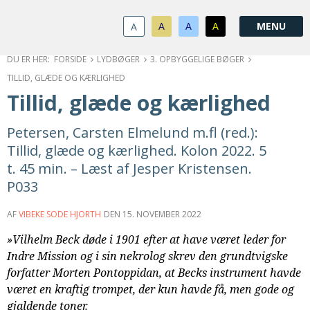
1.0:
Spring
Vend
Gå
Om
menu
tilbage
til
KABB
A
A
A
A
1.1:
over
til
vores
Kontakt
1.2:
og
forsiden
guide
Bestyrelse
FORSIDE
LYDBØGER
3. OPBYGGELIGE BØGER
1.3:
gå
for
Økonomi
TILLID, GLÆDE OG KÆRLIGHED
1.4:
til
tilgængelighed
Årsberetning
Tillid, glæde og kærlighed
1.5:
indhold
Privatlivspolitik
1.6:
Vedtægter
Petersen, Carsten Elmelund m.fl (red.):
2.0:
Nyheder
Tillid, glæde og kærlighed. Kolon 2022. 5
3.0:
Kalender
t. 45 min. – Læst af Jesper Kristensen.
4.0:
Kristeligt
P033
Lydbibliotek
5.0:
Lydbøger
AF
VIBEKE SODE HJORTH
DEN
15. NOVEMBER 2022
til
»Vilhelm Beck døde i 1901 efter at have været leder for
udlån
Indre Mission og i sin nekrolog skrev den grundtvigske
6.0:
Bibelen
forfatter Morten Pontoppidan, at Becks instrument havde
7.0:
Arrangementer
været en kraftig trompet, der kun havde få, men gode og
7.1:
Sommerstævne
gjaldende toner.
7.2:
Nordisk