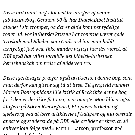
samarbejde
Disse ord randt mig i hu ved læsningen af denne
8.0:
Støt
jubilæumsbog. Gennem 50 år har Dansk Bibel Institut
KABB!
gjaldet i sin trompet, og der er altid kommet tydelige
9.0:
Links
toner ud. For lutherske kristne har tonerne været gode.
Næste
Troskab mod Bibelen som Guds ord har man holdt
indlæg:
usvigeligt fast ved. Ikke mindre vigtigt har det været, at
24:12
DBI også har villet formidle det bibelsk-lutherske
Et
kernebudskab om frelse af nåde ved tro.
julemagasin
2022
Forrige
Disse hjertesager præger også artiklerne i denne bog, som
indlæg:
man derfor kan glæde sig til at læse. Til gengæld rammer
Tilbageblik
Morten Pontoppidans lille kritik af Beck ikke denne bog,
–
for i den er der ikke få toner, men mange. Man bliver også
som
klogere på Søren Kierkegaard, Etiopiens kirkeliv og
jeg
sjælesorg ved at læse artiklerne af tidligere og nuværende
husker
ansatte og studerende på DBI. Alle artikler er skrevet, så
det
enhver kan følge med.«
Kurt E. Larsen, professor ved