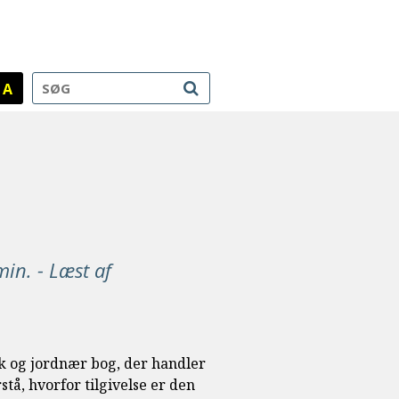
A
min. - Læst af
sk og jordnær bog, der handler
rstå, hvorfor tilgivelse er den