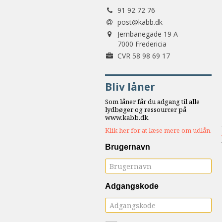
Tlf.:
samarbejde
91 92 72 76
8.0:
Støt
post@kabb.dk
Adresse:
KABB!
Jernbanegade 19 A
9.0:
7000 Fredericia
Links
Forretningsnummer:
CVR 58 98 69 17
Næste
indlæg:
Bliv låner
Vov
at
Som låner får du adgang til alle
vise
lydbøger og ressourcer på
www.kabb.dk.
vejen
Forrige
Klik her for at læse mere om udlån.
indlæg:
Bøn
Brugernavn
for
livet
Adgangskode