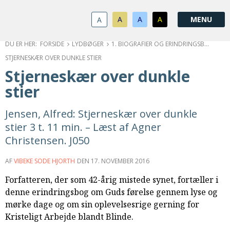
1.0:
Spring
Vend
Gå
Om
menu
tilbage
til
KABB
A
A
A
A
1.1:
over
til
vores
Kontakt
1.2:
og
forsiden
guide
Bestyrelse
FORSIDE
LYDBØGER
1. BIOGRAFIER OG ERINDRINGSBØGER
1.3:
gå
for
Økonomi
STJERNESKÆR OVER DUNKLE STIER
1.4:
til
tilgængelighed
Årsberetning
Stjerneskær over dunkle
1.5:
indhold
Privatlivspolitik
stier
1.6:
Vedtægter
2.0:
Nyheder
Jensen, Alfred: Stjerneskær over dunkle
3.0:
Kalender
stier 3 t. 11 min. – Læst af Agner
4.0:
Kristeligt
Christensen. J050
Lydbibliotek
5.0:
Lydbøger
AF
VIBEKE SODE HJORTH
DEN
17. NOVEMBER 2016
til
udlån
Forfatteren, der som 42-årig mistede synet, fortæller i
6.0:
Bibelen
denne erindringsbog om Guds førelse gennem lyse og
7.0:
Arrangementer
mørke dage og om sin oplevelsesrige gerning for
7.1:
Sommerstævne
Kristeligt Arbejde blandt Blinde.
7.2:
Nordisk