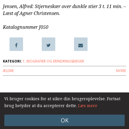
samarbejde
Jensen, Alfred: Stjerneskær over dunkle stier 3 t. 11 min. –
8.0:
Støt
Læst af Agner Christensen.
KABB!
9.0:
Links
Katalognummer J050
Næste
indlæg:
Eivind
Berggrav.
KATEGORI:
1. BIOGRAFIER OG ERINDRINGSBØGER
Spændingens
mand
Forrige
ÆLDRE
NYERE
indlæg:
Søren
Log ind
længe
leve!
Vi bruger cookies for at sikre din brugeroplevelse. Fortsat
–
brug betyder at du accepterer dette.
Læs mere
10
taler
OK
til