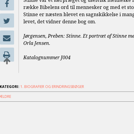
Stinne var et særpræget og uselvisk menneske m
række Bibelens ord til mennesker og med et stort
Stinne er næsten blevet en sagnskikkelse i man
levet, det vidner denne bog om.
Jørgensen, Preben: Stinne. Et portræt af Stinne med
Orla Jensen.
Katalognummer J004
KATEGORI:
1. BIOGRAFIER OG ERINDRINGSBØGER
ÆLDRE