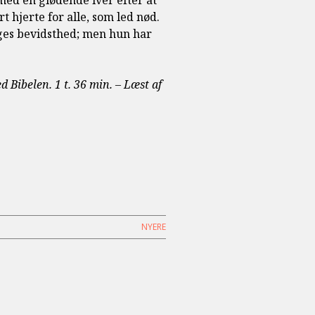
ed en glødende iver efter at
 hjerte for alle, som led nød.
ges bevidsthed; men hun har
 Bibelen. 1 t. 36 min. – Læst af
NYERE