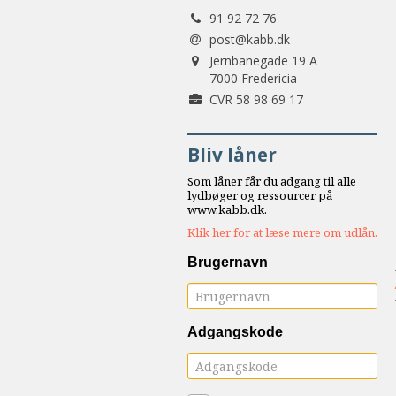
Tlf.:
samarbejde
91 92 72 76
8.0:
Støt
post@kabb.dk
Adresse:
KABB!
Jernbanegade 19 A
9.0:
7000 Fredericia
Links
Forretningsnummer:
CVR 58 98 69 17
Næste
indlæg:
Bliv låner
Rødder
og
Som låner får du adgang til alle
vingesus
Forrige
lydbøger og ressourcer på
www.kabb.dk.
indlæg:
Klik her for at læse mere om udlån.
Livet
brød
Brugernavn
frem.
Erindringsglimt
fra
Adgangskode
et
liv
i