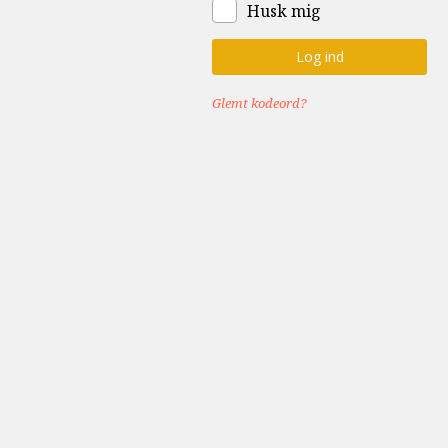
Husk mig
tjeneste
for
evangeliet
Glemt kodeord?