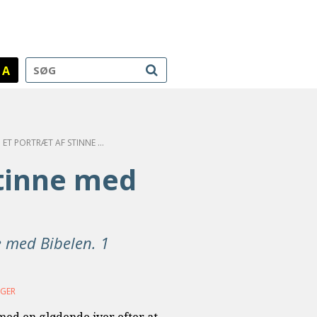
A
STINNE. ET PORTRÆT AF STINNE MED BIBELEN
Stinne med
e med Bibelen. 1
ØGER