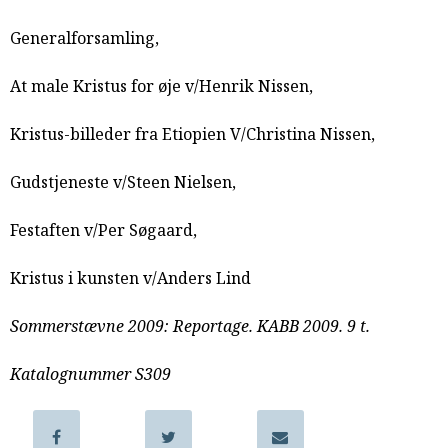
samarbejde
Generalforsamling,
8.0:
Støt
KABB!
At male Kristus for øje v/Henrik Nissen,
9.0:
Links
Næste
Kristus-billeder fra Etiopien V/Christina Nissen,
indlæg:
Sommerstævne
Gudstjeneste v/Steen Nielsen,
2010
Forrige
indlæg:
Festaften v/Per Søgaard,
Sommerstævne
2008
Kristus i kunsten v/Anders Lind
Sommerstævne 2009: Reportage. KABB 2009. 9 t.
Katalognummer S309