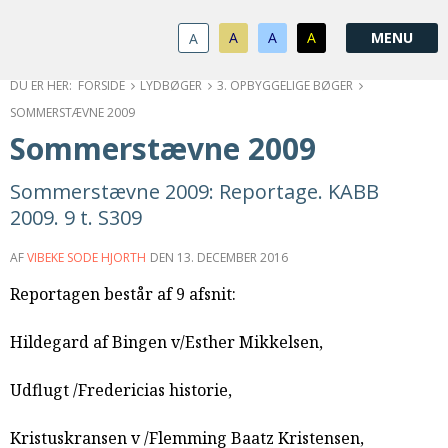
1.0:
Spring
Vend
Gå
Om
menu
tilbage
til
KABB
A
A
A
A
1.1:
over
til
vores
Kontakt
1.2:
og
forsiden
guide
Bestyrelse
FORSIDE
LYDBØGER
3. OPBYGGELIGE BØGER
1.3:
gå
for
Økonomi
SOMMERSTÆVNE 2009
1.4:
til
tilgængelighed
Årsberetning
Sommerstævne 2009
1.5:
indhold
Privatlivspolitik
1.6:
Vedtægter
Sommerstævne 2009: Reportage. KABB
2.0:
Nyheder
2009. 9 t. S309
3.0:
Kalender
4.0:
Kristeligt
AF
VIBEKE SODE HJORTH
DEN
13. DECEMBER 2016
Lydbibliotek
Reportagen består af 9 afsnit:
5.0:
Lydbøger
til
Hildegard af Bingen v/Esther Mikkelsen,
udlån
6.0:
Bibelen
Udflugt /Fredericias historie,
7.0:
Arrangementer
7.1:
Sommerstævne
Kristuskransen v /Flemming Baatz Kristensen,
7.2:
Nordisk