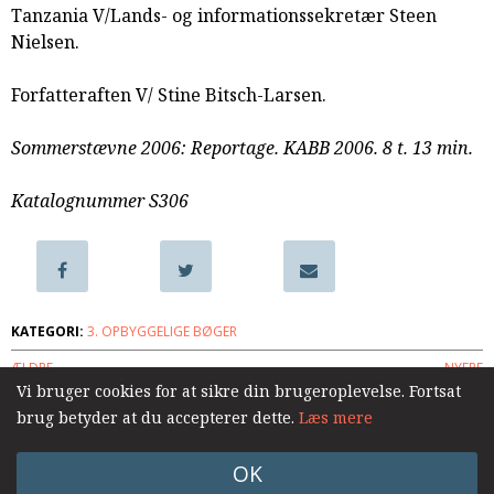
Tanzania V/Lands- og informationssekretær Steen
samarbejde
Nielsen.
8.0:
Støt
KABB!
Forfatteraften V/ Stine Bitsch-Larsen.
9.0:
Links
Næste
Sommerstævne 2006: Reportage. KABB 2006. 8 t. 13 min.
indlæg:
Sommerstævne
Katalognummer S306
2007
Forrige
indlæg:
Omvendt
KATEGORI:
3. OPBYGGELIGE BØGER
ÆLDRE
NYERE
Vi bruger cookies for at sikre din brugeroplevelse. Fortsat
brug betyder at du accepterer dette.
Læs mere
Log ind
OK