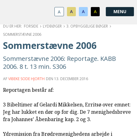
1.0:
Spring
Vend
Gå
Om
menu
tilbage
til
KABB
A
A
A
A
1.1:
over
til
vores
Kontakt
1.2:
og
forsiden
guide
Bestyrelse
FORSIDE
LYDBØGER
3. OPBYGGELIGE BØGER
1.3:
gå
for
Økonomi
SOMMERSTÆVNE 2006
1.4:
til
tilgængelighed
Årsberetning
Sommerstævne 2006
1.5:
indhold
Privatlivspolitik
1.6:
Vedtægter
Sommerstævne 2006: Reportage. KABB
2.0:
Nyheder
2006. 8 t. 13 min. S306
3.0:
Kalender
4.0:
Kristeligt
AF
VIBEKE SODE HJORTH
DEN
13. DECEMBER 2016
Lydbibliotek
Reportagen består af:
5.0:
Lydbøger
til
3 Bibeltimer af Gelardi Mikkelsen, Erritsø over emnet:
udlån
Jeg har lukket en dør op for dig. De 7 menighedsbreve
6.0:
Bibelen
fra Johannes’ Åbenbaring kap. 2 og 3.
7.0:
Arrangementer
7.1:
Sommerstævne
Ydremission fra Brødremenighedens arbejde i
7.2:
Nordisk