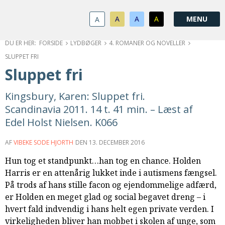
1.0:
Spring
Vend
Gå
Om
menu
tilbage
til
KABB
A
A
A
A
1.1:
over
til
vores
Kontakt
1.2:
og
forsiden
guide
Bestyrelse
FORSIDE
LYDBØGER
4. ROMANER OG NOVELLER
1.3:
gå
for
Økonomi
SLUPPET FRI
1.4:
til
tilgængelighed
Årsberetning
Sluppet fri
1.5:
indhold
Privatlivspolitik
1.6:
Vedtægter
Kingsbury, Karen: Sluppet fri.
2.0:
Nyheder
Scandinavia 2011. 14 t. 41 min. – Læst af
3.0:
Kalender
Edel Holst Nielsen. K066
4.0:
Kristeligt
Lydbibliotek
AF
VIBEKE SODE HJORTH
DEN
13. DECEMBER 2016
5.0:
Lydbøger
Hun tog et standpunkt…han tog en chance. Holden
til
Harris er en attenårig lukket inde i autismens fængsel.
udlån
På trods af hans stille facon og ejendommelige adfærd,
6.0:
Bibelen
er Holden en meget glad og social begavet dreng – i
7.0:
Arrangementer
hvert fald indvendig i hans helt egen private verden. I
7.1:
Sommerstævne
virkeligheden bliver han mobbet i skolen af unge, som
7.2:
Nordisk