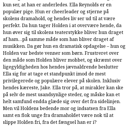
kun ser, at han er anderledes. Ella Reynolds er en
samarbejde
populær pige. Hun er cheerleader og stjerne på
8.0:
Støt
skolens dramahold, og hendes liv ser ud til at være
KABB!
perfekt. Da hun tager Holden i at overvære hende, da
9.0:
Links
hun øver sig til skolens teaterstykke bliver hun draget
Næste
af ham…på samme måde som han bliver draget af
indlæg:
musikken. Da gør hun en dramatisk opdagelse – hun og
Af
Holden var bedste venner som børn. Frustreret over
en
den måde som Holden bliver mobbet, og skræmt over
juleengels
ligegyldigheden hos hendes jævnaldrende beslutter
dagbog
Forrige
Ella sig for at tage et standpunkt imod de mest
indlæg:
privilegerede og populære elever på skolen. Inklusiv
Broen
hendes kæreste, Jake. Ella tror på, at mirakler kan ske
på selv de mest usandsynlige steder, og måske kan et
helt samfund endda glæde sig over det fra sidelinjen.
Men vil Holdens bedende mor og indsatsen fra Ella
samt en flok unge fra dramaholdet være nok til at
slippe Holden fri, fra det fængsel han er i?