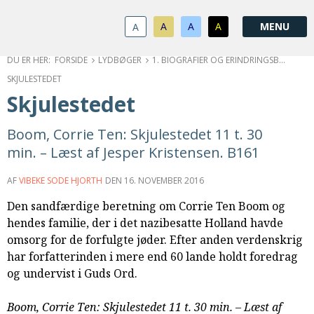
1.0:
Spring
Vend
Gå
Om
menu
tilbage
til
KABB
A
A
A
A
1.1:
over
til
vores
Kontakt
1.2:
og
forsiden
guide
Bestyrelse
FORSIDE
LYDBØGER
1. BIOGRAFIER OG ERINDRINGSBØGER
1.3:
gå
for
Økonomi
SKJULESTEDET
1.4:
til
tilgængelighed
Årsberetning
Skjulestedet
1.5:
indhold
Privatlivspolitik
1.6:
Vedtægter
Boom, Corrie Ten: Skjulestedet 11 t. 30
2.0:
Nyheder
min. – Læst af Jesper Kristensen. B161
3.0:
Kalender
4.0:
Kristeligt
AF
VIBEKE SODE HJORTH
DEN
16. NOVEMBER 2016
Lydbibliotek
Den sandfærdige beretning om Corrie Ten Boom og
5.0:
Lydbøger
hendes familie, der i det nazibesatte Holland havde
til
omsorg for de forfulgte jøder. Efter anden verdenskrig
udlån
har forfatterinden i mere end 60 lande holdt foredrag
6.0:
Bibelen
og undervist i Guds Ord.
7.0:
Arrangementer
7.1:
Sommerstævne
Boom, Corrie Ten: Skjulestedet 11 t. 30 min. – Læst af
7.2:
Nordisk