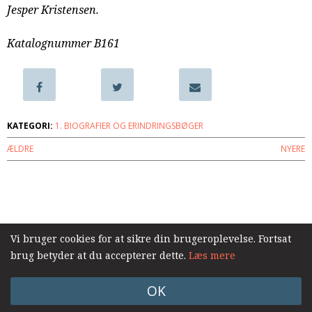
Jesper Kristensen.
samarbejde
8.0:
Støt
Katalognummer B161
KABB!
9.0:
Links
Næste
indlæg:
Når
KATEGORI:
1. BIOGRAFIER OG ERINDRINGSBØGER
troen
ÆLDRE
NYERE
koster
mest
Forrige
indlæg:
Log ind
Mange
spørgsmål
–
Vi bruger cookies for at sikre din brugeroplevelse. Fortsat
kun
brug betyder at du accepterer dette.
Læs mere
eet
svar
OK