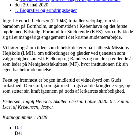
den
29. maj 2020
1. Biografier og erindringsbøger
Ingolf Henoch Pedersen (f. 1948) fortæller veloplagt om sin
barndom på Bornholm, ungdomstiden i København og det første
møde med Kristeligt Forbund for Studerende (KFS), som udviklede
sig til et mangeårigt engagement i det kristne studenterarbejde.
Vi hører også om tiden som bibelskolelærer på Luthersk Missions
Højskole (LMH), om udfordringer og glæder ved tjenesten som
valgmenighedspræst i Fjellerup og Randers og om de spændende år
som leder på Menighedsfakultetet (MF), hvor institutionen fik sin
egen bacheloruddannelse.
Først og fremmest er bogen imidlertid et vidnesbyrd om Guds
trofasthed. Den Gud, som går med – også ad de kringlede veje, og
som sætter sin kraft igennem på trods af lerkarrets skrøbelighed.
Pedersen, Ingolf Henoch: Skatten i lerkar. Lohse 2020. 6 t. 3 min. –
Læst af Kristensen, Jesper.
Katalognummer: P029
Del
Del