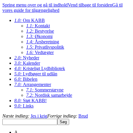
Spring menu over og gå til indhold
Vend tilbage til forsiden
Gå til
vores guide for tilgængelighed
1.0:
Om KABB
1.1:
Kontakt
1.2:
Bestyrelse
1.3:
Økonomi
1.4:
Årsberetning
1.5:
Privatlivspolitik
1.6:
Vedtægter
2.0:
Nyheder
3.0:
Kalender
4.0:
Kristeligt Lydbibliotek
5.0:
Lydbøger til udlån
6.0:
Bibelen
7.0:
Arrangementer
7.1:
Sommerstævne
7.2:
Nordisk samarbejde
8.0:
Støt KABB!
9.0:
Links
Næste indlæg:
Jes i krig
Forrige indlæg:
Brud
A