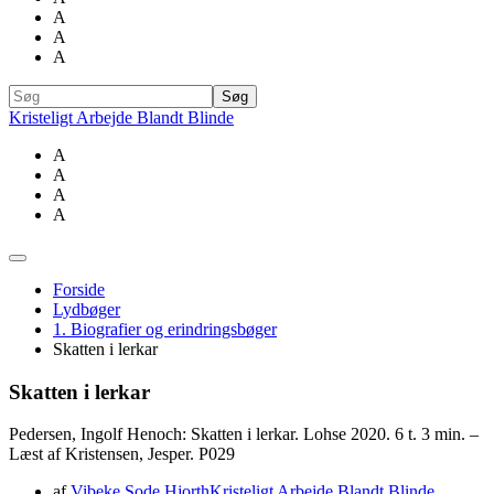
A
A
A
Kristeligt Arbejde Blandt Blinde
A
A
A
A
Forside
Lydbøger
1. Biografier og erindringsbøger
Skatten i lerkar
Skatten i lerkar
Pedersen, Ingolf Henoch: Skatten i lerkar. Lohse 2020. 6 t. 3 min. –
Læst af Kristensen, Jesper. P029
af
Vibeke Sode Hjorth
Kristeligt Arbejde Blandt Blinde