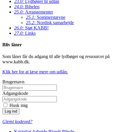
23.0:
Lydbøger til udlån
24.0:
Bibelen
25.0:
Arrangementer
25.1:
Sommerstævne
25.2:
Nordisk samarbejde
26.0:
Støt KABB!
27.0:
Links
Bliv låner
Som låner får du adgang til alle lydbøger og ressourcer på
www.kabb.dk.
Klik her for at læse mere om udlån.
Brugernavn
Adgangskode
Husk mig
Glemt kodeord?
Kristeligt Arbejde Blandt Blinde