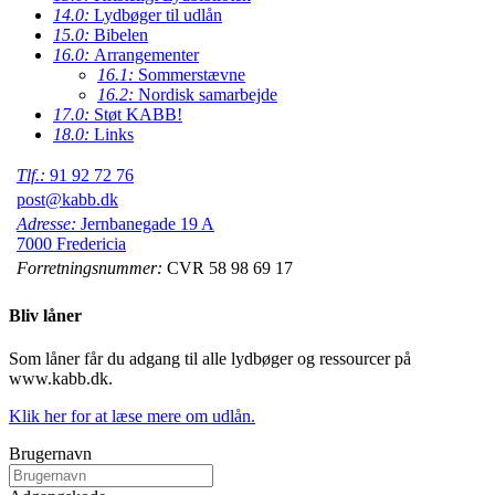
14.0:
Lydbøger til udlån
15.0:
Bibelen
16.0:
Arrangementer
16.1:
Sommerstævne
16.2:
Nordisk samarbejde
17.0:
Støt KABB!
18.0:
Links
Tlf.:
91 92 72 76
post@kabb.dk
Adresse:
Jernbanegade 19 A
7000 Fredericia
Forretningsnummer:
CVR 58 98 69 17
Bliv låner
Som låner får du adgang til alle lydbøger og ressourcer på
www.kabb.dk.
Klik her for at læse mere om udlån.
Brugernavn