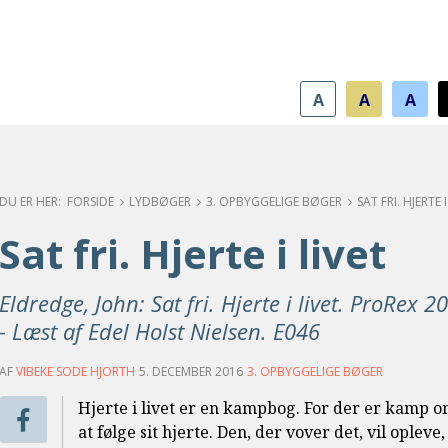
A
A
A
FORSIDE
LYDBØGER
3. OPBYGGELIGE BØGER
SAT FRI. HJERTE I
Sat fri. Hjerte i livet
Eldredge, John: Sat fri. Hjerte i livet. ProRex 2
- Læst af Edel Holst Nielsen. E046
AF
VIBEKE SODE HJORTH
5. DECEMBER 2016
3. OPBYGGELIGE BØGER
Hjerte i livet er en kampbog. For der er kamp om
at følge sit hjerte. Den, der vover det, vil oplev