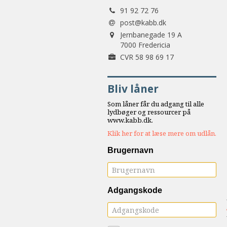
Tlf.:
samarbejde
91 92 72 76
8.0:
Støt
post@kabb.dk
Adresse:
KABB!
Jernbanegade 19 A
9.0:
7000 Fredericia
Links
Forretningsnummer:
CVR 58 98 69 17
Næste
indlæg:
Bliv låner
Kærlighed
&
Som låner får du adgang til alle
krig.
lydbøger og ressourcer på
www.kabb.dk.
At
Klik her for at læse mere om udlån.
finde
vej
Brugernavn
i
ægteskabet
Forrige
indlæg:
Adgangskode
Det
maskuline
hjerte