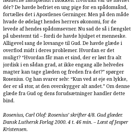
fødderne fastspændt i blokken. Hvordan var de havnet
samarbejde
dér? De havde befriet en ung pige for en spådomsånd,
8.0:
Støt
fortælles det i Apostlenes Gerninger. Men på den måde
KABB!
hvade de ødelagt hendes herrers økonomi, for de
9.0:
Links
levede af hendes spådomsevner. Nu sad de så i fængslet
på ubestemt tid – fordi de havde hjulpet et menneske.
Næste
Alligevel sang de lovsange til Gud. De havde glæde i
indlæg:
overflod midt i deres problemer. Hvordan er det
Rosenius’
muligt? “Hvordan får man et sind, der er løst fra alt
skrifter
jordisk i en sådan grad, at ikke engang alle helvedes
5/8.
magter kan tage glæden og freden fra det?” spørger
Gud
Rosenius. Og han svarer selv: “Kun ved at eje en lykke,
dømmer
Forrige
der er så stor, at den overskygger alt andet.” Om denne
indlæg:
glæde fra Gud og dens forudsætninger handler dette
Rosenius’
bind.
skrifter
3/8.
Rosenius, Carl Olof: Rosenius’ skrifter 4/8. Gud glæder.
Gud
Dansk Luthersk Forlag 2000. 4 t. 46 min. – Læst af Jesper
tilgiver
Kristensen.