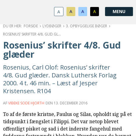
1.0:
Spring
Vend
Gå
Om
menu
tilbage
til
KABB
A
A
A
A
1.1:
over
til
vores
Kontakt
1.2:
og
forsiden
guide
Bestyrelse
FORSIDE
LYDBØGER
3. OPBYGGELIGE BØGER
1.3:
gå
for
Økonomi
ROSENIUS’ SKRIFTER 4/8. GUD GLÆDER
1.4:
til
tilgængelighed
Årsberetning
Rosenius’ skrifter 4/8. Gud
1.5:
indhold
Privatlivspolitik
glæder
1.6:
Vedtægter
2.0:
Nyheder
Rosenius, Carl Olof: Rosenius’ skrifter
3.0:
Kalender
4/8. Gud glæder. Dansk Luthersk Forlag
4.0:
Kristeligt
2000. 4 t. 46 min. – Læst af Jesper
Lydbibliotek
Kristensen. R104
5.0:
Lydbøger
til
AF
VIBEKE SODE HJORTH
DEN
13. DECEMBER 2016
udlån
6.0:
Bibelen
To af de første kristne, Paulus og Silas, opholdt sig på et
7.0:
Arrangementer
tidspunkt i fængslet i Filippi. Det var netop blevet
7.1:
Sommerstævne
offentligt pisket og sad i det inderste fangehul med
7.2:
Nordisk