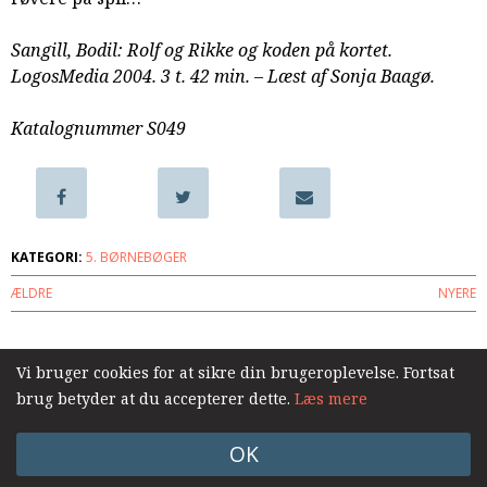
samarbejde
8.0:
Støt
Sangill, Bodil: Rolf og Rikke og koden på kortet.
KABB!
LogosMedia 2004. 3 t. 42 min. – Læst af Sonja Baagø.
9.0:
Links
Katalognummer S049
Næste
indlæg:
Den
usynlige
paraply
Forrige
KATEGORI:
5. BØRNEBØGER
indlæg:
Bo
ÆLDRE
NYERE
og
Betinna
Log ind
Vi bruger cookies for at sikre din brugeroplevelse. Fortsat
brug betyder at du accepterer dette.
Læs mere
OK