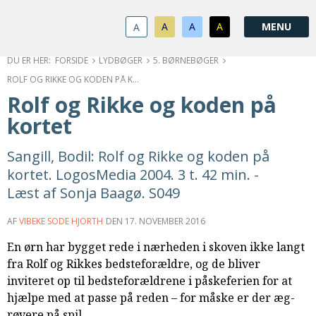
1.0:
Spring
Vend
Gå
Om
menu
tilbage
til
KABB
A
A
A
A
1.1:
over
til
vores
Kontakt
1.2:
og
forsiden
guide
Bestyrelse
FORSIDE
LYDBØGER
5. BØRNEBØGER
1.3:
gå
for
Økonomi
ROLF OG RIKKE OG KODEN PÅ KORTET
1.4:
til
tilgængelighed
Årsberetning
Rolf og Rikke og koden på
1.5:
indhold
Privatlivspolitik
kortet
1.6:
Vedtægter
2.0:
Nyheder
Sangill, Bodil: Rolf og Rikke og koden på
3.0:
Kalender
kortet. LogosMedia 2004. 3 t. 42 min. -
4.0:
Kristeligt
Læst af Sonja Baagø. S049
Lydbibliotek
5.0:
Lydbøger
AF
VIBEKE SODE HJORTH
DEN
17. NOVEMBER 2016
til
udlån
En ørn har bygget rede i nærheden i skoven ikke langt
6.0:
Bibelen
fra Rolf og Rikkes bedsteforældre, og de bliver
7.0:
Arrangementer
inviteret op til bedsteforældrene i påskeferien for at
7.1:
Sommerstævne
hjælpe med at passe på reden – for måske er der æg-
7.2:
Nordisk
røvere på spil…