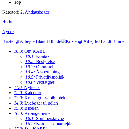
Top
Kategori:
2. Andagsbøger
Ældre
Nyere
Kristeligt Arbejde Blandt Blinde
10.0:
Om KABB
10.1:
Kontakt
10.2:
Bestyrelse
10.3:
Økonomi
10.4:
Årsberetning
10.5:
Privatlivspolitik
10.6:
Vedtægter
11.0:
Nyheder
12.0:
Kalender
13.0:
Kristeligt Lydbibliotek
14.0:
Lydbøger til udlån
15.0:
Bibelen
16.0:
Arrangementer
16.1:
Sommerstævne
16.2:
Nordisk samarbejde
17.0:
Støt KABB!