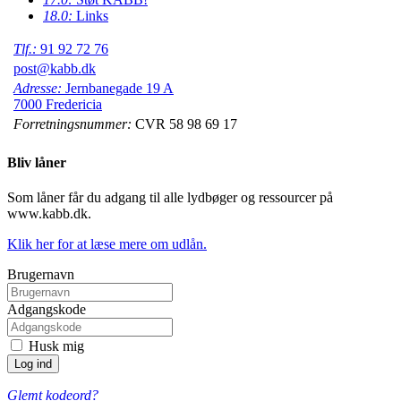
18.0:
Links
Tlf.:
91 92 72 76
post@kabb.dk
Adresse:
Jernbanegade 19 A
7000 Fredericia
Forretningsnummer:
CVR 58 98 69 17
Bliv låner
Som låner får du adgang til alle lydbøger og ressourcer på
www.kabb.dk.
Klik her for at læse mere om udlån.
Brugernavn
Adgangskode
Husk mig
Glemt kodeord?