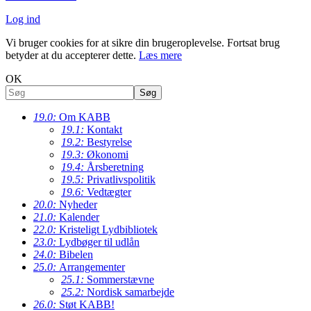
Log ind
Vi bruger cookies for at sikre din brugeroplevelse. Fortsat brug
betyder at du accepterer dette.
Læs mere
OK
19.0:
Om KABB
19.1:
Kontakt
19.2:
Bestyrelse
19.3:
Økonomi
19.4:
Årsberetning
19.5:
Privatlivspolitik
19.6:
Vedtægter
20.0:
Nyheder
21.0:
Kalender
22.0:
Kristeligt Lydbibliotek
23.0:
Lydbøger til udlån
24.0:
Bibelen
25.0:
Arrangementer
25.1:
Sommerstævne
25.2:
Nordisk samarbejde
26.0:
Støt KABB!