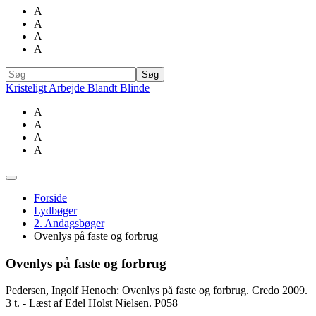
A
A
A
A
Kristeligt Arbejde Blandt Blinde
A
A
A
A
Forside
Lydbøger
2. Andagsbøger
Ovenlys på faste og forbrug
Ovenlys på faste og forbrug
Pedersen, Ingolf Henoch: Ovenlys på faste og forbrug. Credo 2009.
3 t. - Læst af Edel Holst Nielsen. P058