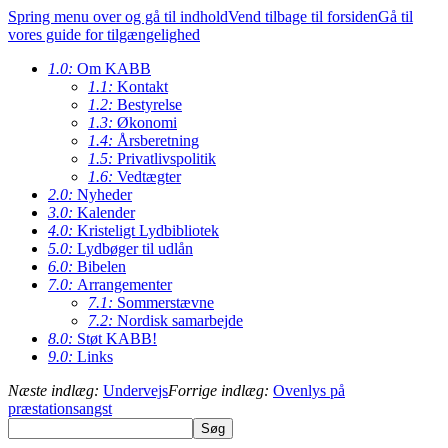
Spring menu over og gå til indhold
Vend tilbage til forsiden
Gå til
vores guide for tilgængelighed
1.0:
Om KABB
1.1:
Kontakt
1.2:
Bestyrelse
1.3:
Økonomi
1.4:
Årsberetning
1.5:
Privatlivspolitik
1.6:
Vedtægter
2.0:
Nyheder
3.0:
Kalender
4.0:
Kristeligt Lydbibliotek
5.0:
Lydbøger til udlån
6.0:
Bibelen
7.0:
Arrangementer
7.1:
Sommerstævne
7.2:
Nordisk samarbejde
8.0:
Støt KABB!
9.0:
Links
Næste indlæg:
Undervejs
Forrige indlæg:
Ovenlys på
præstationsangst