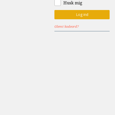
Husk mig
Evolution
og
videnskab
Glemt kodeord?