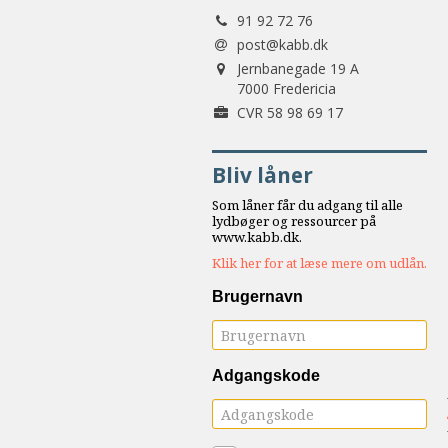
Tlf.:
samarbejde
91 92 72 76
8.0:
Støt
post@kabb.dk
Adresse:
KABB!
Jernbanegade 19 A
9.0:
7000 Fredericia
Links
Forretningsnummer:
CVR 58 98 69 17
Næste
indlæg:
Bliv låner
Helligånden.
Den
Som låner får du adgang til alle
glemte
lydbøger og ressourcer på
www.kabb.dk.
dimension
Klik her for at læse mere om udlån.
i
Gud
Forrige
Brugernavn
indlæg:
Og
Gud
Adgangskode
skabte
Darwin
–