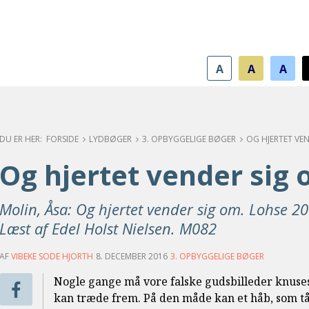
A
A
A
FORSIDE
LYDBØGER
3. OPBYGGELIGE BØGER
OG HJERTET VE
Og hjertet vender sig
Molin, Åsa: Og hjertet vender sig om. Lohse 200
Læst af Edel Holst Nielsen. M082
AF
VIBEKE SODE HJORTH
8. DECEMBER 2016
3. OPBYGGELIGE BØGER
Nogle gange må vore falske gudsbilleder knuses,
kan træde frem. På den måde kan et håb, som tå