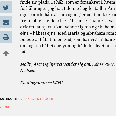
finde sin plads. Et håb, som er forankret i, hvem 
forhåbninger jeg har. I denne bog fortæller Åsa 
eget knuste håb: at hun og ægtemanden ikke ku
fremholder det kristne håb som et ”uanset-hva
erfaret, at hjertet kan vende sig om og skabe m
øjne – håbets øjne. Med Maria og Abraham som f
billede af håbet til en Gud, som har vist, at han
en bog om håbets betydning både for livet her
håb.
Molin, Åsa: Og hjertet vender sig om. Lohse 2007. 8
Nielsen.
Katalognummer M082
KATEGORI:
3. OPBYGGELIGE BØGER
ÆLDRE