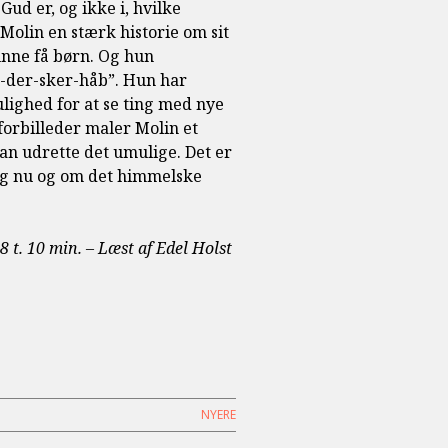
Gud er, og ikke i, hvilke
Molin en stærk historie om sit
nne få børn. Og hun
d-der-sker-håb”. Hun har
ulighed for at se ting med nye
orbilleder maler Molin et
 kan udrette det umulige. Det er
 og nu og om det himmelske
 t. 10 min. – Læst af Edel Holst
NYERE