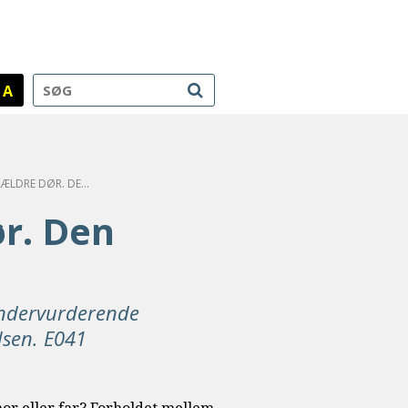
A
NÅR GAMLE FORÆLDRE DØR. DEN UNDERVURDERENDE SORG
r. Den
g
undervurderende
elsen. E041