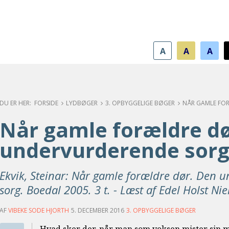
A
A
A
FORSIDE
LYDBØGER
3. OPBYGGELIGE BØGER
Når gamle forældre dø
undervurderende sor
Ekvik, Steinar: Når gamle forældre dør. Den 
sorg. Boedal 2005. 3 t. - Læst af Edel Holst Ni
AF
VIBEKE SODE HJORTH
5. DECEMBER 2016
3. OPBYGGELIGE BØGER