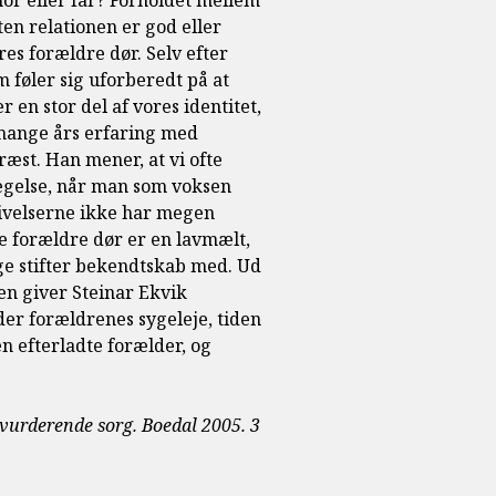
or eller far? Forholdet mellem
en relationen er god eller
res forældre dør. Selv efter
 føler sig uforberedt på at
r en stor del af vores identitet,
 mange års erfaring med
st. Han mener, at vi ofte
vægelse, når man som voksen
givelserne ikke har megen
e forældre dør er en lavmælt,
nge stifter bekendtskab med. Ud
en giver Steinar Ekvik
er forældrenes sygeleje, tiden
n efterladte forælder, og
rvurderende sorg. Boedal 2005. 3