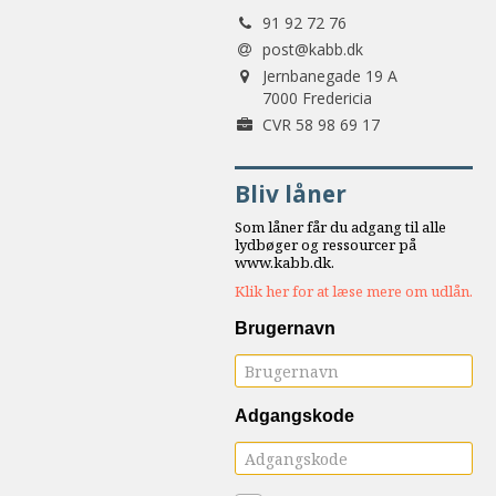
Tlf.:
samarbejde
91 92 72 76
8.0:
Støt
post@kabb.dk
Adresse:
KABB!
Jernbanegade 19 A
9.0:
7000 Fredericia
Links
Forretningsnummer:
CVR 58 98 69 17
Næste
indlæg:
Bliv låner
Støtte
og
Som låner får du adgang til alle
bære.
lydbøger og ressourcer på
www.kabb.dk.
Når
Klik her for at læse mere om udlån.
et
medmenneske
Brugernavn
har
det
svært
Forrige
Adgangskode
indlæg:
Faktor
10