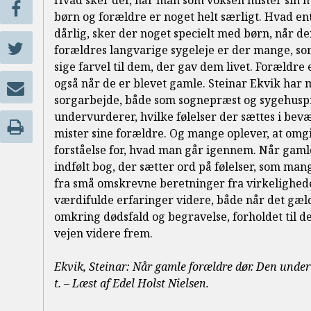
Hvad sker der, når man som voksen mister sin m
børn og forældre er noget helt særligt. Hvad ent
dårlig, sker der noget specielt med børn, når de
forældres langvarige sygeleje er der mange, som
sige farvel til dem, der gav dem livet. Forældre e
også når de er blevet gamle. Steinar Ekvik har
sorgarbejde, både som sognepræst og sygehuspræ
undervurderer, hvilke følelser der sættes i be
mister sine forældre. Og mange oplever, at om
forståelse for, hvad man går igennem. Når gaml
indfølt bog, der sætter ord på følelser, som ma
fra små omskrevne beretninger fra virkelighed
værdifulde erfaringer videre, både når det gæld
omkring dødsfald og begravelse, forholdet til de
vejen videre frem.
Ekvik, Steinar: Når gamle forældre dør. Den unde
t. – Læst af Edel Holst Nielsen.