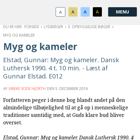
1.0:
Spring
Vend
Gå
Om
menu
tilbage
til
KABB
A
A
A
A
1.1:
over
til
vores
Kontakt
1.2:
og
forsiden
guide
Bestyrelse
FORSIDE
LYDBØGER
3. OPBYGGELIGE BØGER
1.3:
gå
for
Økonomi
MYG OG KAMELER
1.4:
til
tilgængelighed
Årsberetning
Myg og kameler
1.5:
indhold
Privatlivspolitik
1.6:
Vedtægter
Elstad, Gunnar: Myg og kameler. Dansk
2.0:
Nyheder
Luthersk 1990. 4 t. 10 min. - Læst af
3.0:
Kalender
Gunnar Elstad. E012
4.0:
Kristeligt
Lydbibliotek
AF
VIBEKE SODE HJORTH
DEN
5. DECEMBER 2016
5.0:
Lydbøger
Forfatteren peger i denne bog blandt andet på den
til
almindelige tilbøjelighed til at gå op i menneskelige
udlån
traditioner samtidig med, at Guds klare bud bliver
6.0:
Bibelen
overset.
7.0:
Arrangementer
7.1:
Sommerstævne
Elstad, Gunnar: Myg og kameler. Dansk Luthersk 1990. 4
7.2:
Nordisk