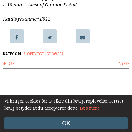
t. 10 min. – Læst af Gunnar Elstad.
samarbejde
8.0:
Støt
Katalognummer E012
KABB!
9.0:
Links
Næste
indlæg:
Sammen
KATEGORI:
3. OPBYGGELIGE BØGER
i
ÆLDRE
NYERE
tjenesten
Forrige
indlæg:
Følelser
Log ind
og
Fællesskab
Vi bruger cookies for at sikre din brugeroplevelse. Fortsat
brug betyder at du accepterer dette.
Læs mere
OK