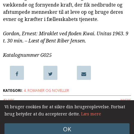
vækkende og fornyende kraft, der fik nedbrudte og
samarbejde
afstumpede mennesker til at leve op og bruge deres
8.0:
Støt
evner og kræfter i fællesskabets tjeneste.
KABB!
9.0:
Links
Gordon, Ernest: Miraklet ved floden Kwai. Unitas 1963. 9
Næste
t. 30 min. – Læst af Bent Riber Jensen.
indlæg:
Skagenrosen
Katalognummer G025
og
andre
fortællinger
Forrige
indlæg:
Troen
KATEGORI:
4. ROMANER OG NOVELLER
alene
ÆLDRE
NYERE
Vi bruger cookies for at sikre din brugeroplevelse. Fortsat
brug betyder at du accepterer dette.
Læs mere
Log ind
OK