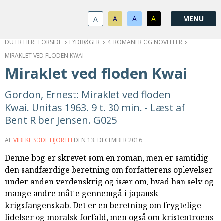
1.0:
Spring
Vend
Gå
Om
menu
tilbage
til
KABB
A
A
A
A
1.1:
over
til
vores
Kontakt
1.2:
og
forsiden
guide
Bestyrelse
FORSIDE
LYDBØGER
4. ROMANER OG NOVELLER
1.3:
gå
for
Økonomi
MIRAKLET VED FLODEN KWAI
1.4:
til
tilgængelighed
Årsberetning
Miraklet ved floden Kwai
1.5:
indhold
Privatlivspolitik
1.6:
Vedtægter
Gordon, Ernest: Miraklet ved floden
2.0:
Nyheder
Kwai. Unitas 1963. 9 t. 30 min. - Læst af
3.0:
Kalender
Bent Riber Jensen. G025
4.0:
Kristeligt
Lydbibliotek
AF
VIBEKE SODE HJORTH
DEN
13. DECEMBER 2016
5.0:
Lydbøger
Denne bog er skrevet som en roman, men er samtidig
til
den sandfærdige beretning om forfatterens oplevelser
udlån
under anden verdenskrig og især om, hvad han selv og
6.0:
Bibelen
mange andre måtte gennemgå i japansk
7.0:
Arrangementer
krigsfangenskab. Det er en beretning om frygtelige
7.1:
Sommerstævne
lidelser og moralsk forfald, men også om kristentroens
7.2:
Nordisk