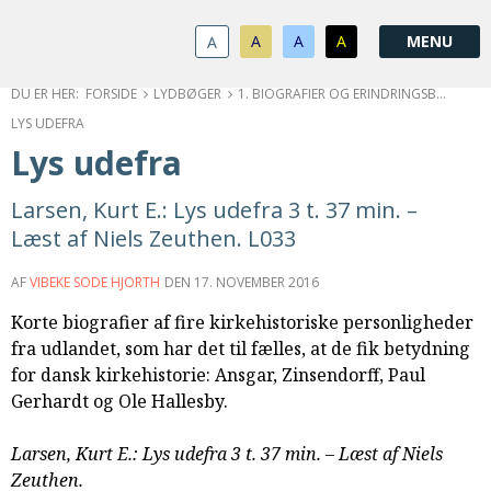
1.0:
Spring
Vend
Gå
Om
menu
tilbage
til
KABB
A
A
A
A
1.1:
over
til
vores
Kontakt
1.2:
og
forsiden
guide
Bestyrelse
FORSIDE
LYDBØGER
1. BIOGRAFIER OG ERINDRINGSBØGER
1.3:
gå
for
Økonomi
LYS UDEFRA
1.4:
til
tilgængelighed
Årsberetning
Lys udefra
1.5:
indhold
Privatlivspolitik
1.6:
Vedtægter
Larsen, Kurt E.: Lys udefra 3 t. 37 min. –
2.0:
Nyheder
Læst af Niels Zeuthen. L033
3.0:
Kalender
4.0:
Kristeligt
AF
VIBEKE SODE HJORTH
DEN
17. NOVEMBER 2016
Lydbibliotek
Korte biografier af fire kirkehistoriske personligheder
5.0:
Lydbøger
fra udlandet, som har det til fælles, at de fik betydning
til
for dansk kirkehistorie: Ansgar, Zinsendorff, Paul
udlån
Gerhardt og Ole Hallesby.
6.0:
Bibelen
7.0:
Arrangementer
Larsen, Kurt E.: Lys udefra 3 t. 37 min. – Læst af Niels
7.1:
Sommerstævne
Zeuthen.
7.2:
Nordisk