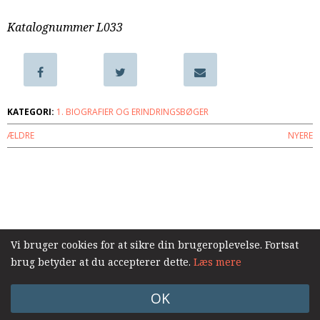
samarbejde
Katalognummer L033
8.0:
Støt
KABB!
9.0:
Links
Næste
indlæg:
KATEGORI:
1. BIOGRAFIER OG ERINDRINGSBØGER
Efter
ÆLDRE
NYERE
styrtet
–
Om
Log ind
at
søge
fodfæste
efter
Vi bruger cookies for at sikre din brugeroplevelse. Fortsat
svær
brug betyder at du accepterer dette.
Læs mere
sygdom
Forrige
indlæg:
OK
Tony