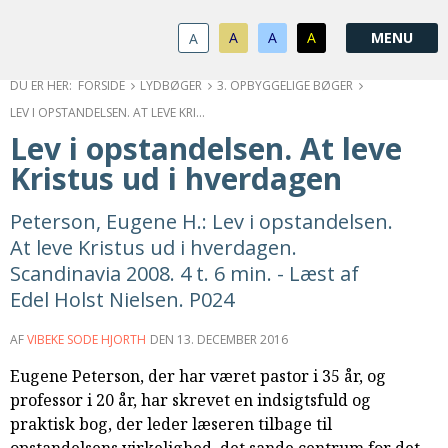
1.0:
Spring
Vend
Gå
Om
menu
tilbage
til
KABB
A
A
A
A
1.1:
over
til
vores
Kontakt
1.2:
og
forsiden
guide
Bestyrelse
FORSIDE
LYDBØGER
3. OPBYGGELIGE BØGER
1.3:
gå
for
Økonomi
LEV I OPSTANDELSEN. AT LEVE KRISTUS UD I HVERDAGEN
1.4:
til
tilgængelighed
Årsberetning
Lev i opstandelsen. At leve
1.5:
indhold
Privatlivspolitik
Kristus ud i hverdagen
1.6:
Vedtægter
2.0:
Nyheder
Peterson, Eugene H.: Lev i opstandelsen.
3.0:
Kalender
At leve Kristus ud i hverdagen.
4.0:
Kristeligt
Scandinavia 2008. 4 t. 6 min. - Læst af
Lydbibliotek
Edel Holst Nielsen. P024
5.0:
Lydbøger
til
AF
VIBEKE SODE HJORTH
DEN
13. DECEMBER 2016
udlån
6.0:
Bibelen
Eugene Peterson, der har været pastor i 35 år, og
7.0:
Arrangementer
professor i 20 år, har skrevet en indsigtsfuld og
7.1:
Sommerstævne
praktisk bog, der leder læseren tilbage til
7.2:
Nordisk