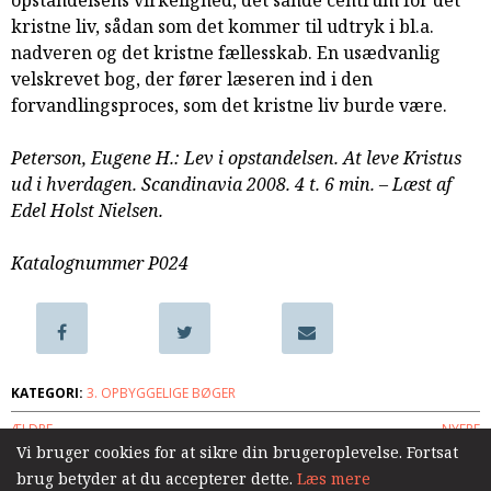
opstandelsens virkelighed, det sande centrum for det
samarbejde
kristne liv, sådan som det kommer til udtryk i bl.a.
8.0:
Støt
nadveren og det kristne fællesskab. En usædvanlig
KABB!
velskrevet bog, der fører læseren ind i den
9.0:
Links
forvandlingsproces, som det kristne liv burde være.
Næste
Peterson, Eugene H.: Lev i opstandelsen. At leve Kristus
indlæg:
ud i hverdagen. Scandinavia 2008. 4 t. 6 min. – Læst af
Liv
Edel Holst Nielsen.
med
mening
Katalognummer P024
–
pointer
fra
Jeremias’
Bog
Forrige
KATEGORI:
3. OPBYGGELIGE BØGER
indlæg:
Brænde
ÆLDRE
NYERE
–
Vi bruger cookies for at sikre din brugeroplevelse. Fortsat
blive
brug betyder at du accepterer dette.
Læs mere