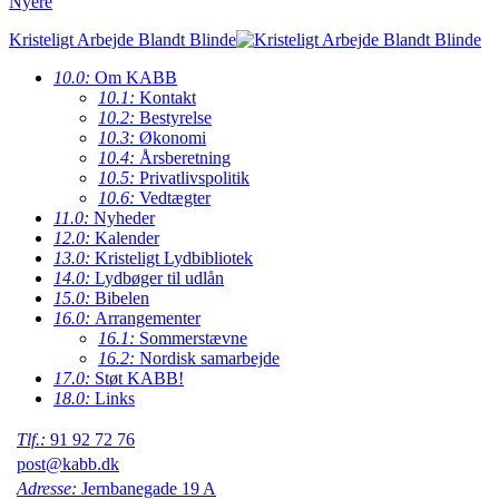
Nyere
Kristeligt Arbejde Blandt Blinde
10.0:
Om KABB
10.1:
Kontakt
10.2:
Bestyrelse
10.3:
Økonomi
10.4:
Årsberetning
10.5:
Privatlivspolitik
10.6:
Vedtægter
11.0:
Nyheder
12.0:
Kalender
13.0:
Kristeligt Lydbibliotek
14.0:
Lydbøger til udlån
15.0:
Bibelen
16.0:
Arrangementer
16.1:
Sommerstævne
16.2:
Nordisk samarbejde
17.0:
Støt KABB!
18.0:
Links
Tlf.:
91 92 72 76
post@kabb.dk
Adresse:
Jernbanegade 19 A