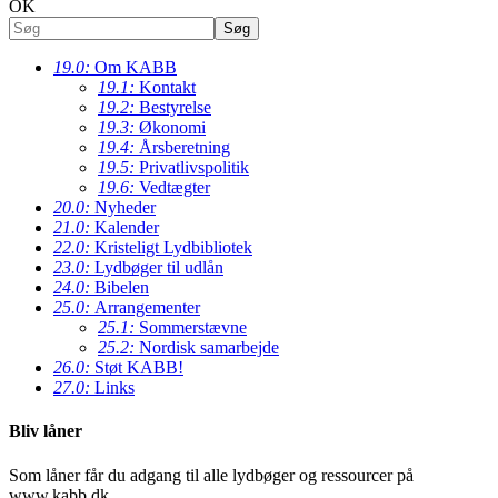
OK
19.0:
Om KABB
19.1:
Kontakt
19.2:
Bestyrelse
19.3:
Økonomi
19.4:
Årsberetning
19.5:
Privatlivspolitik
19.6:
Vedtægter
20.0:
Nyheder
21.0:
Kalender
22.0:
Kristeligt Lydbibliotek
23.0:
Lydbøger til udlån
24.0:
Bibelen
25.0:
Arrangementer
25.1:
Sommerstævne
25.2:
Nordisk samarbejde
26.0:
Støt KABB!
27.0:
Links
Bliv låner
Som låner får du adgang til alle lydbøger og ressourcer på
www.kabb.dk.