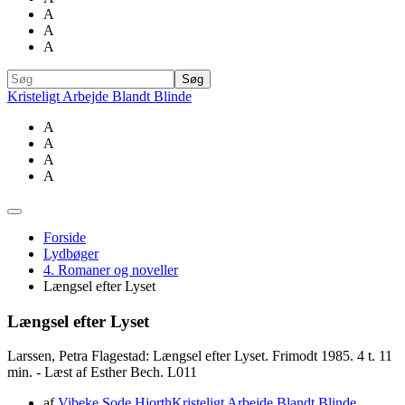
A
A
A
Kristeligt Arbejde Blandt Blinde
A
A
A
A
Forside
Lydbøger
4. Romaner og noveller
Længsel efter Lyset
Længsel efter Lyset
Larssen, Petra Flagestad: Længsel efter Lyset. Frimodt 1985. 4 t. 11
min. - Læst af Esther Bech. L011
af
Vibeke Sode Hjorth
Kristeligt Arbejde Blandt Blinde