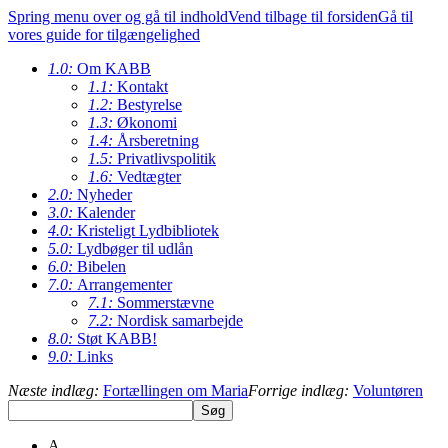
Spring menu over og gå til indhold
Vend tilbage til forsiden
Gå til
vores guide for tilgængelighed
1.0:
Om KABB
1.1:
Kontakt
1.2:
Bestyrelse
1.3:
Økonomi
1.4:
Årsberetning
1.5:
Privatlivspolitik
1.6:
Vedtægter
2.0:
Nyheder
3.0:
Kalender
4.0:
Kristeligt Lydbibliotek
5.0:
Lydbøger til udlån
6.0:
Bibelen
7.0:
Arrangementer
7.1:
Sommerstævne
7.2:
Nordisk samarbejde
8.0:
Støt KABB!
9.0:
Links
Næste indlæg:
Fortællingen om Maria
Forrige indlæg:
Voluntøren
A