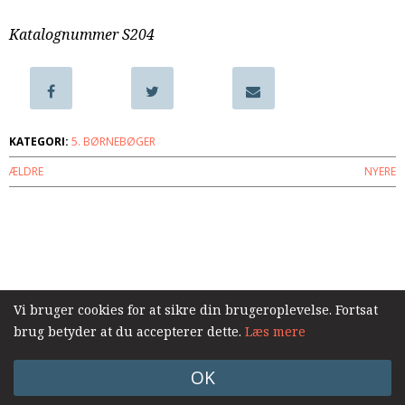
samarbejde
Katalognummer S204
8.0:
Støt
KABB!
9.0:
Links
Næste
indlæg:
KATEGORI:
5. BØRNEBØGER
Mærkelige
ÆLDRE
NYERE
Martha
på
Forårsbjerget
Forrige
Log ind
indlæg:
Bogen
om
Thomas
Vi bruger cookies for at sikre din brugeroplevelse. Fortsat
–
brug betyder at du accepterer dette.
Læs mere
en
beskyttet
OK
verden