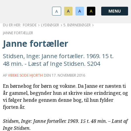
1.0:
Spring
Vend
Gå
Om
menu
tilbage
til
KABB
A
A
A
A
1.1:
over
til
vores
Kontakt
1.2:
og
forsiden
guide
Bestyrelse
FORSIDE
LYDBØGER
5. BØRNEBØGER
1.3:
gå
for
Økonomi
JANNE FORTÆLLER
1.4:
til
tilgængelighed
Årsberetning
Janne fortæller
1.5:
indhold
Privatlivspolitik
1.6:
Vedtægter
Stidsen, Inge: Janne fortæller. 1969. 15 t.
2.0:
Nyheder
48 min. - Læst af Inge Stidsen. S204
3.0:
Kalender
4.0:
Kristeligt
AF
VIBEKE SODE HJORTH
DEN
17. NOVEMBER 2016
Lydbibliotek
En børnebog for børn og voksne. Da Janne er næsten ti
5.0:
Lydbøger
år gammel, begynder hun at skrive sine erindringer, og
til
vi følger hende gennem denne bog, til hun fylder
udlån
fjorten år.
6.0:
Bibelen
7.0:
Arrangementer
Stidsen, Inge: Janne fortæller. 1969. 15 t. 48 min. – Læst af
7.1:
Sommerstævne
Inge Stidsen.
7.2:
Nordisk