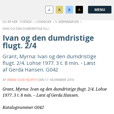
1.0:
Spring
Vend
Gå
Om
menu
tilbage
til
KABB
A
A
A
A
1.1:
over
til
vores
Kontakt
1.2:
og
forsiden
guide
Bestyrelse
FORSIDE
LYDBØGER
5. BØRNEBØGER
1.3:
gå
for
Økonomi
IVAN OG DEN DUMDRISTIGE FLUGT. 2/4
1.4:
til
tilgængelighed
Årsberetning
Ivan og den dumdristige
1.5:
indhold
Privatlivspolitik
flugt. 2/4
1.6:
Vedtægter
2.0:
Nyheder
Grant, Myrna: Ivan og den dumdristige
3.0:
Kalender
flugt. 2/4. Lohse 1977. 3 t. 8 min. - Læst
4.0:
Kristeligt
af Gerda Hansen. G042
Lydbibliotek
5.0:
Lydbøger
AF
VIBEKE SODE HJORTH
DEN
17. NOVEMBER 2016
til
udlån
Grant, Myrna: Ivan og den dumdristige flugt. 2/4. Lohse
6.0:
Bibelen
1977. 3 t. 8 min. – Læst af Gerda Hansen.
7.0:
Arrangementer
7.1:
Sommerstævne
Katalognummer G042
7.2:
Nordisk