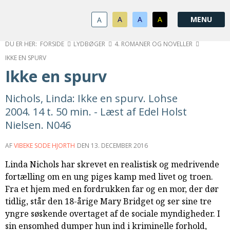
1.0:
Spring
Vend
Gå
Om
menu
tilbage
til
KABB
A
A
A
A
1.1:
over
til
vores
Kontakt
1.2:
og
forsiden
guide
Bestyrelse
FORSIDE
LYDBØGER
4. ROMANER OG NOVELLER
1.3:
gå
for
Økonomi
IKKE EN SPURV
1.4:
til
tilgængelighed
Årsberetning
Ikke en spurv
1.5:
indhold
Privatlivspolitik
1.6:
Vedtægter
Nichols, Linda: Ikke en spurv. Lohse
2.0:
Nyheder
2004. 14 t. 50 min. - Læst af Edel Holst
3.0:
Kalender
Nielsen. N046
4.0:
Kristeligt
Lydbibliotek
AF
VIBEKE SODE HJORTH
DEN
13. DECEMBER 2016
5.0:
Lydbøger
Linda Nichols har skrevet en realistisk og medrivende
til
fortælling om en ung piges kamp med livet og troen.
udlån
Fra et hjem med en fordrukken far og en mor, der dør
6.0:
Bibelen
tidlig, står den 18-årige Mary Bridget og ser sine tre
7.0:
Arrangementer
yngre søskende overtaget af de sociale myndigheder. I
7.1:
Sommerstævne
sin ensomhed dumper hun ind i kriminelle forhold,
7.2:
Nordisk