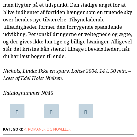
men flygter på et tidspunkt. Den stadige angst for at
samarbejde
blive indhentet af fortiden hænger som en truende sky
8.0:
Støt
over hendes nye tilværelse. Tilsyneladende
KABB!
tilfældigheder former den forrygende spændende
9.0:
Links
udvikling. Personskildringerne er veltegnede og ægte,
Næste
og der gives ikke hurtige og billige løsninger. Alligevel
indlæg:
står det kristne håb stærkt tilbage i bevidstheden, når
En
du har læst bogen til ende.
duft
af
Nichols, Linda: Ikke en spurv. Lohse 2004. 14 t. 50 min. –
daggry
Forrige
Læst af Edel Holst Nielsen.
indlæg:
Onesimus
Katalognummer N046
KATEGORI:
4. ROMANER OG NOVELLER