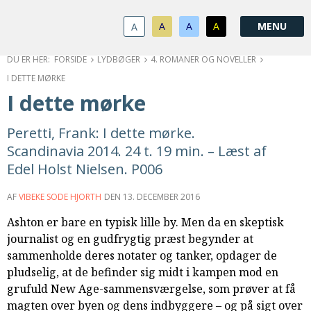
1.0:
Spring
Vend
Gå
Om
menu
tilbage
til
KABB
A
A
A
A
1.1:
over
til
vores
Kontakt
1.2:
og
forsiden
guide
Bestyrelse
FORSIDE
LYDBØGER
4. ROMANER OG NOVELLER
1.3:
gå
for
Økonomi
I DETTE MØRKE
1.4:
til
tilgængelighed
Årsberetning
I dette mørke
1.5:
indhold
Privatlivspolitik
1.6:
Vedtægter
Peretti, Frank: I dette mørke.
2.0:
Nyheder
Scandinavia 2014. 24 t. 19 min. – Læst af
3.0:
Kalender
Edel Holst Nielsen. P006
4.0:
Kristeligt
Lydbibliotek
AF
VIBEKE SODE HJORTH
DEN
13. DECEMBER 2016
5.0:
Lydbøger
Ashton er bare en typisk lille by. Men da en skeptisk
til
journalist og en gudfrygtig præst begynder at
udlån
sammenholde deres notater og tanker, opdager de
6.0:
Bibelen
pludselig, at de befinder sig midt i kampen mod en
7.0:
Arrangementer
grufuld New Age-sammensværgelse, som prøver at få
7.1:
Sommerstævne
magten over byen og dens indbyggere – og på sigt over
7.2:
Nordisk