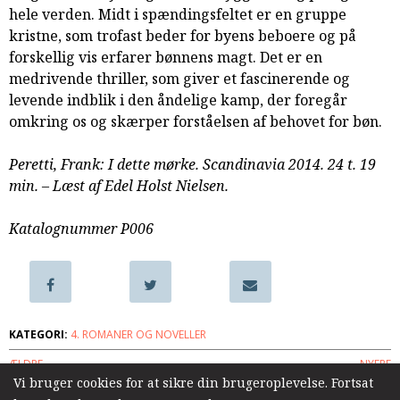
hele verden. Midt i spændingsfeltet er en gruppe
samarbejde
kristne, som trofast beder for byens beboere og på
8.0:
Støt
forskellig vis erfarer bønnens magt. Det er en
KABB!
medrivende thriller, som giver et fascinerende og
9.0:
Links
levende indblik i den åndelige kamp, der foregår
Næste
omkring os og skærper forståelsen af behovet for bøn.
indlæg:
Ud
Peretti, Frank: I dette mørke. Scandinavia 2014. 24 t. 19
af
min. – Læst af Edel Holst Nielsen.
mørket
Forrige
indlæg:
Katalognummer P006
Susannas
Bog:
Livet
KATEGORI:
4. ROMANER OG NOVELLER
ÆLDRE
NYERE
Vi bruger cookies for at sikre din brugeroplevelse. Fortsat