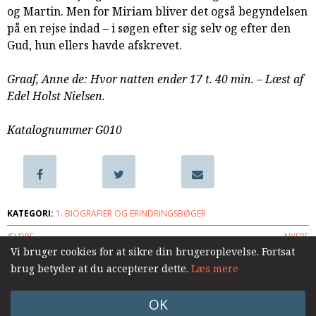
og Martin. Men for Miriam bliver det også begyndelsen
samarbejde
på en rejse indad – i søgen efter sig selv og efter den
8.0:
Støt
Gud, hun ellers havde afskrevet.
KABB!
9.0:
Links
Graaf, Anne de: Hvor natten ender 17 t. 40 min. – Læst af
Næste
Edel Holst Nielsen.
indlæg:
Lige
Katalognummer G010
så
forskellig
som
mig
Forrige
indlæg:
KATEGORI:
1. BIOGRAFIER OG ERINDRINGSBØGER
C.
ÆLDRE
NYERE
S.
Vi bruger cookies for at sikre din brugeroplevelse. Fortsat
Lewis.
brug betyder at du accepterer dette.
Læs mere
Et
Log ind
personligt
OK
portræt