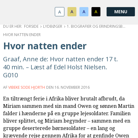
1.0:
Spring
Vend
Gå
Om
menu
tilbage
til
KABB
A
A
A
A
1.1:
over
til
vores
Kontakt
1.2:
og
forsiden
guide
Bestyrelse
FORSIDE
LYDBØGER
1. BIOGRAFIER OG ERINDRINGSBØGER
1.3:
gå
for
Økonomi
HVOR NATTEN ENDER
1.4:
til
tilgængelighed
Årsberetning
Hvor natten ender
1.5:
indhold
Privatlivspolitik
1.6:
Vedtægter
Graaf, Anne de: Hvor natten ender 17 t.
2.0:
Nyheder
40 min. – Læst af Edel Holst Nielsen.
3.0:
Kalender
G010
4.0:
Kristeligt
Lydbibliotek
AF
VIBEKE SODE HJORTH
DEN
16. NOVEMBER 2016
5.0:
Lydbøger
En tiltrængt ferie i Afrika bliver brutalt afbrudt, da
til
Miriam sammen med sin mand Owen og sønnen Martin
udlån
falder i hænderne på en gruppe lejesoldater. Familien
6.0:
Bibelen
bliver splittet, og Miriam begynder – sammen med en
7.0:
Arrangementer
gruppe deserterede børnesoldater – en lang og
7.1:
Sommerstævne
krævende rejse gennem Afrika for at genfinde Owen
7.2:
Nordisk