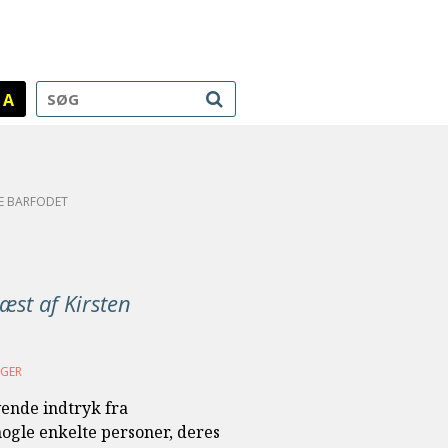
A
E BARFODET
Læst af Kirsten
ØGER
vende indtryk fra
ogle enkelte personer, deres