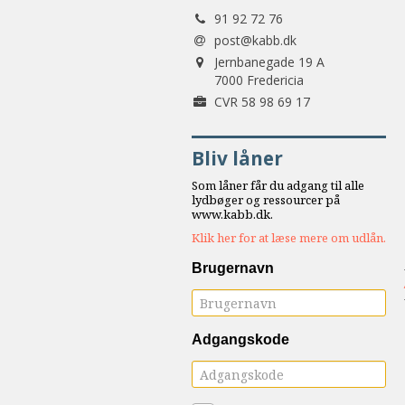
Tlf.:
samarbejde
91 92 72 76
8.0:
Støt
post@kabb.dk
Adresse:
KABB!
Jernbanegade 19 A
9.0:
7000 Fredericia
Links
Forretningsnummer:
CVR 58 98 69 17
Næste
indlæg:
Bliv låner
Ekstrem
hverdag.
Som låner får du adgang til alle
Livshistorier
lydbøger og ressourcer på
www.kabb.dk.
fra
Klik her for at læse mere om udlån.
Etiopien
Forrige
indlæg:
Brugernavn
Min
vej
ud
Adgangskode
af
anoreksi