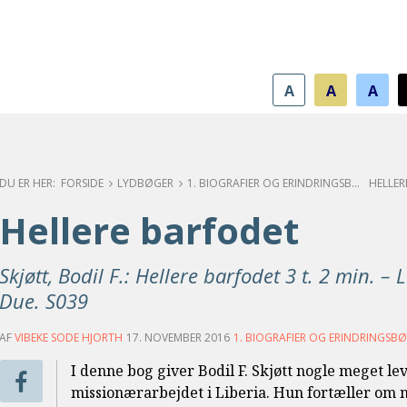
A
A
A
FORSIDE
LYDBØGER
1. BIOGRAFIER OG ERINDRINGSBØGER
HELLER
Hellere barfodet
Skjøtt, Bodil F.: Hellere barfodet 3 t. 2 min. – 
Due. S039
AF
VIBEKE SODE HJORTH
17. NOVEMBER 2016
1. BIOGRAFIER OG ERINDRINGSB
I denne bog giver Bodil F. Skjøtt nogle meget le
missionærarbejdet i Liberia. Hun fortæller om n