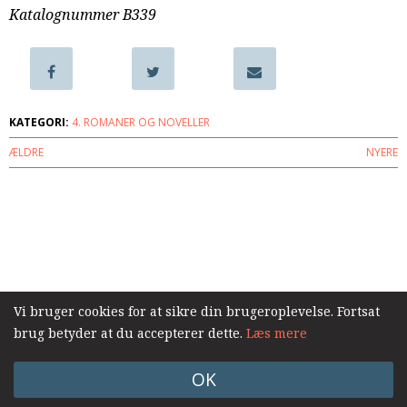
Katalognummer B339
samarbejde
8.0:
Støt
KABB!
9.0:
Links
Næste
KATEGORI:
4. ROMANER OG NOVELLER
indlæg:
ÆLDRE
NYERE
Ulla
Brese
Forrige
indlæg:
Log ind
Indicier
Vi bruger cookies for at sikre din brugeroplevelse. Fortsat
brug betyder at du accepterer dette.
Læs mere
OK