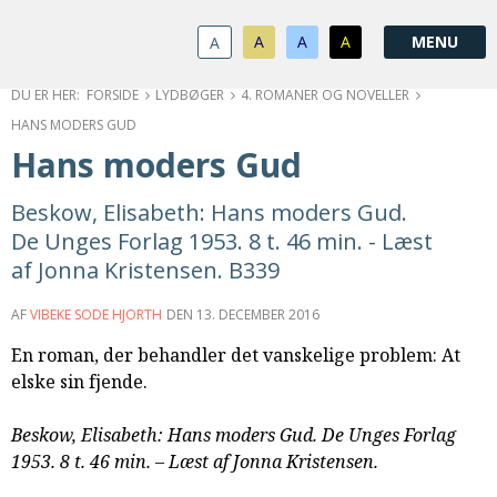
1.0:
Spring
Vend
Gå
Om
menu
tilbage
til
KABB
A
A
A
A
1.1:
over
til
vores
Kontakt
1.2:
og
forsiden
guide
Bestyrelse
FORSIDE
LYDBØGER
4. ROMANER OG NOVELLER
1.3:
gå
for
Økonomi
HANS MODERS GUD
1.4:
til
tilgængelighed
Årsberetning
Hans moders Gud
1.5:
indhold
Privatlivspolitik
1.6:
Vedtægter
Beskow, Elisabeth: Hans moders Gud.
2.0:
Nyheder
De Unges Forlag 1953. 8 t. 46 min. - Læst
3.0:
Kalender
af Jonna Kristensen. B339
4.0:
Kristeligt
Lydbibliotek
AF
VIBEKE SODE HJORTH
DEN
13. DECEMBER 2016
5.0:
Lydbøger
En roman, der behandler det vanskelige problem: At
til
elske sin fjende.
udlån
6.0:
Bibelen
Beskow, Elisabeth: Hans moders Gud. De Unges Forlag
7.0:
Arrangementer
1953. 8 t. 46 min. – Læst af Jonna Kristensen.
7.1:
Sommerstævne
7.2:
Nordisk