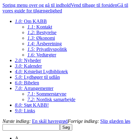
Spring menu over og gå til indhold
Vend tilbage til forsiden
Gå til
vores guide for tilgængelighed
1.0:
Om KABB
1.1:
Kontakt
1.2:
Bestyrelse
1.3:
Økonomi
1.4:
Årsberetning
1.5:
Privatlivspolitik
1.6:
Vedtægter
2.0:
Nyheder
3.0:
Kalender
4.0:
Kristeligt Lydbibliotek
5.0:
Lydbøger til udlån
6.0:
Bibelen
7.0:
Arrangementer
7.1:
Sommerstævne
7.2:
Nordisk samarbejde
8.0:
Støt KABB!
9.0:
Links
Næste indlæg:
En skål havregrød
Forrige indlæg:
Slip glæden løs
A