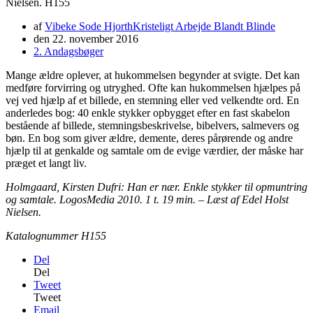
Nielsen. H155
af
Vibeke Sode Hjorth
Kristeligt Arbejde Blandt Blinde
den
22. november 2016
2. Andagsbøger
Mange ældre oplever, at hukommelsen begynder at svigte. Det kan
medføre forvirring og utryghed. Ofte kan hukommelsen hjælpes på
vej ved hjælp af et billede, en stemning eller ved velkendte ord. En
anderledes bog: 40 enkle stykker opbygget efter en fast skabelon
bestående af billede, stemningsbeskrivelse, bibelvers, salmevers og
bøn. En bog som giver ældre, demente, deres pårørende og andre
hjælp til at genkalde og samtale om de evige værdier, der måske har
præget et langt liv.
Holmgaard, Kirsten Dufri: Han er nær. Enkle stykker til opmuntring
og samtale. LogosMedia 2010. 1 t. 19 min. – Læst af Edel Holst
Nielsen.
Katalognummer H155
Del
Del
Tweet
Tweet
Email