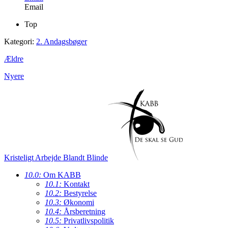
Email
Top
Kategori:
2. Andagsbøger
Ældre
Nyere
Kristeligt Arbejde Blandt Blinde
10.0:
Om KABB
10.1:
Kontakt
10.2:
Bestyrelse
10.3:
Økonomi
10.4:
Årsberetning
10.5:
Privatlivspolitik