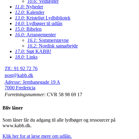
10.6:
Vedtægter
11.0:
Nyheder
12.0:
Kalender
13.0:
Kristeligt Lydbibliotek
14.0:
Lydbøger til udlån
15.0:
Bibelen
16.0:
Arrangementer
16.1:
Sommerstævne
16.2:
Nordisk samarbejde
17.0:
Støt KABB!
18.0:
Links
Tlf.:
91 92 72 76
post@kabb.dk
Adresse:
Jernbanegade 19 A
7000 Fredericia
Forretningsnummer:
CVR 58 98 69 17
Bliv låner
Som låner får du adgang til alle lydbøger og ressourcer på
www.kabb.dk.
Klik her for at læse mere om udlån.