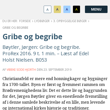
1.0:
Spring
Vend
Gå
Om
menu
tilbage
til
KABB
A
A
A
A
1.1:
over
til
vores
Kontakt
1.2:
og
forsiden
guide
Bestyrelse
FORSIDE
LYDBØGER
3. OPBYGGELIGE BØGER
1.3:
gå
for
Økonomi
GRIBE OG BEGRIBE
1.4:
til
tilgængelighed
Årsberetning
Gribe og begribe
1.5:
indhold
Privatlivspolitik
1.6:
Vedtægter
Bøytler, Jørgen: Gribe og begribe.
2.0:
Nyheder
ProRex 2016. 9 t. 1 min. – Læst af Edel
3.0:
Kalender
Holst Nielsen. B053
4.0:
Kristeligt
Lydbibliotek
AF
VIBEKE SODE HJORTH
DEN
23. SEPTEMBER 2019
5.0:
Lydbøger
Christiansfeld er mere end honningkager og bygninger
til
fra 1700-tallet. Byen er først og fremmest rammen om
udlån
Brødremenighedens liv. Det er dette liv og baggrunden
6.0:
Bibelen
for det, Jørgen Bøytler giver en enestående fremstilling
7.0:
Arrangementer
af i denne samlede beskrivelse af en lille, men levende
7.1:
Sommerstævne
og international kirkes historie og traditioner.
7.2:
Nordisk