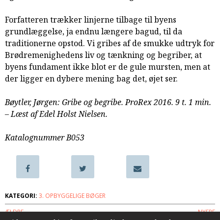
samarbejde
Forfatteren trækker linjerne tilbage til byens
8.0:
Støt
grundlæggelse, ja endnu længere bagud, til da
KABB!
traditionerne opstod. Vi gribes af de smukke udtryk for
9.0:
Links
Brødremenighedens liv og tænkning og begriber, at
Næste
byens fundament ikke blot er de gule mursten, men at
indlæg:
der ligger en dybere mening bag det, øjet ser.
Hverdag
i
Bøytler, Jørgen: Gribe og begribe. ProRex 2016. 9 t. 1 min.
evangeliets
– Læst af Edel Holst Nielsen.
kraft
Forrige
indlæg:
Katalognummer B053
Hvor
himmel
og
hav
mødes
KATEGORI:
3. OPBYGGELIGE BØGER
ÆLDRE
NYERE